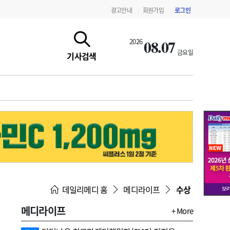
광고안내
회원가입
로그인
|
|
08.07
2026
금요일
기사검색
지침·기준·평가
약제급여 심사 결과
데일리메디 홈
메디라이프
수상
메디라이프
+ More