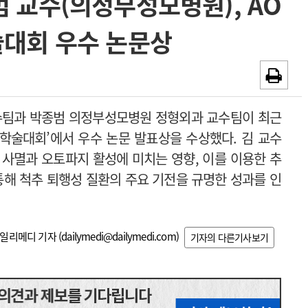
 교수(의정부성모병원), AO
~2026-08-31
광고안내
대회 우수 논문상
채용시까지
수팀과 박종범 의정부성모병원 정형외과 교수팀이 최근
 학술대회’에서 우수 논문 발표상을 수상했다. 김 교수
 사멸과 오토파지 활성에 미치는 영향, 이를 이용한 추
통해 척추 퇴행성 질환의 주요 기전을 규명한 성과를 인
일리메디 기자 (
dailymedi@dailymedi.com
)
기자의 다른기사보기