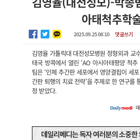
김영율(대전성모)-박종범
2026년 하반기 인턴 모집
고객센터
회사소개
법적고지
아태척추학술
마취통증의학과 임기제 임상의사 채용
2025.09.25 08:10
댓글쓰기
김
영율 가톨릭대 대전성모병원 정형외과 교
태국 방콕에서 열린 ‘AO 아시아태평양 척추
팀은 ‘인체 추간판 세포에서 영양결핍이 세포
간판 퇴행의 치료 전략’을 주제로 한 연구를 
정 받았다.
데