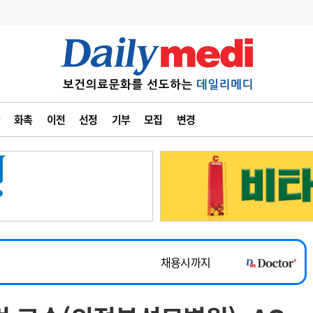
변경
사고
수첩
화촉
이전
선정
기부
모집
변경
계
6
관리급여 실시
7
지필공 지원책
~2026-08-31
8
수련환경 개선
채용시까지
9
의과대학 입시
 공개채용
채용시까지
10
약가인하
유권해석
정책/통계
공시
채용시까지
~2026-08-15