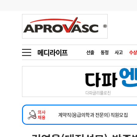
기부
모집
메디인포
인사
부음
오피니언
칼럼
건강정보
금주의 검색어
인물
초대석
피플
메디라이프
선출
동정
사고
수상
1
의사인력 수급 추
동영상뉴스
2
성분명 처방
2026년 하반기 인턴 모집
포토뉴스
포토뉴스
3
AI의료
마취통증의학과 임기제 임상의사 채용
4
전공의 모집 결과
메디 Hospital
지역병원
중소병원
소아청소년과(소아응급전담) 계약직 의사
5
의사국시 합격률
의사
인포메이션
행정처분
판례
계약직(응급의학과 전문의) 직원모집
채용
하반기 전공의(레지던트1년차) 모집
학회·연수강좌
학회/연수강좌
행사