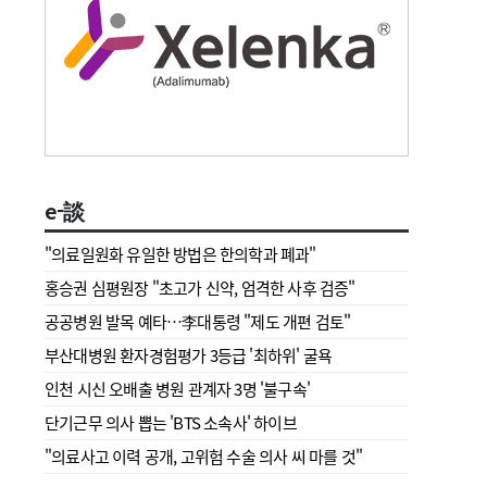
e-談
"의료일원화 유일한 방법은 한의학과 폐과"
홍승권 심평원장 " 초고가 신약, 엄격한 사후 검증"
공공병원 발목 예타…李대통령 "제도 개편 검토"
부산대병원 환자경험평가 3등급 '최하위' 굴욕
인천 시신 오배출 병원 관계자 3명 '불구속'
단기근무 의사 뽑는 'BTS 소속사' 하이브
"의료사고 이력 공개, 고위험 수술 의사 씨 마를 것"