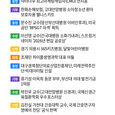
닥터나우 최고마케팅책임자(CMO) 전지웅
동정
한화손해보험, 고대안암병원 소아청소년 환아
기부
보호자용 웰니스키트
문수진 교수( 양산부산대병원 이비인후과), 미국
동정
공인 ‘RPSGT 자격’ 획득
이선영 교수(건국대병원 소화기내과), 스프링거
수상
네이처 ‘2026년 편집 공로상’
경기 의왕시 365키즈병원, 달빛어린이병원
선정
조재민 하이플생명과학 대표 아들
화촉
대구경북첨단의료산업진흥재단, 미래전략추진
동정
단·빅데이터팀 신설
류기성·이옥희 동문 부부, 부산대 의대 발전기금
기부
1억원
박진우 교수(고대안암병원 신경과), 국제신경근
수상
육질환학회 우수포스터상
김진실 가천대 간호대학 교수, 국제 간호연구자
선정
명예의 전당 ‘공식 헌액’