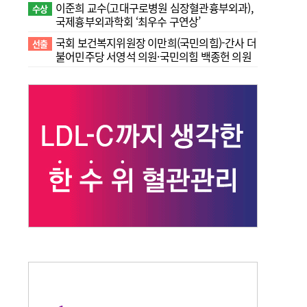
이준희 교수(고대구로병원 심장혈관흉부외과),
수상
국제흉부외과학회 ‘최우수 구연상’
국회 보건복지위원장 이만희(국민의힘)-간사 더
선출
불어민주당 서영석 의원·국민의힘 백종헌 의원