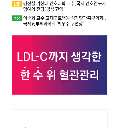
김진실 가천대 간호대학 교수, 국제 간호연구자
선정
명예의 전당 ‘공식 헌액’
이준희 교수(고대구로병원 심장혈관흉부외과),
수상
국제흉부외과학회 ‘최우수 구연상’