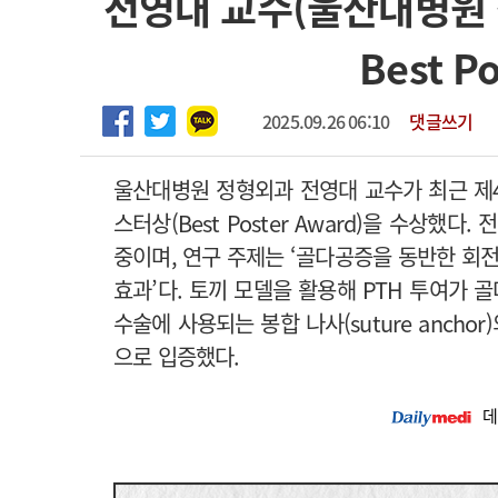
전영대 교수(울산대병원
2026년 하반기 인턴 모집
고객센터
회사소개
법적고지
Best P
마취통증의학과 임기제 임상의사 채용
2025.09.26 06:10
댓글쓰기
울산대병원 정형외과 전영대 교수가 최근 제4
스터상(Best Poster Award)을 수상
중이며, 연구 주제는 ‘골다공증을 동반한 회전
효과’다. 토끼 모델을 활용해 PTH 투여가
수술에 사용되는 봉합 나사(suture anch
으로 입증했다.
데