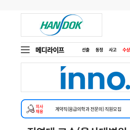
기부
모집
메디인포
인사
부음
오피니언
칼럼
건강정보
금주의 검색어
인물
초대석
피플
메디라이프
선출
동정
사고
수상
1
의사인력 수급 추
동영상뉴스
2
성분명 처방
2026년 하반기 인턴 모집
포토뉴스
포토뉴스
3
AI의료
마취통증의학과 임기제 임상의사 채용
4
전공의 모집 결과
메디 Hospital
지역병원
중소병원
소아청소년과(소아응급전담) 계약직 의사
5
의사국시 합격률
의사
인포메이션
행정처분
판례
계약직(응급의학과 전문의) 직원모집
채용
하반기 전공의(레지던트1년차) 모집
학회·연수강좌
학회/연수강좌
행사