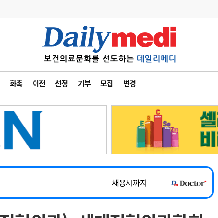
변경
사고
수첩
화촉
이전
선정
기부
모집
변경
계
6
관리급여 실시
7
지필공 지원책
~2026-08-31
8
수련환경 개선
채용시까지
9
의과대학 입시
 공개채용
채용시까지
10
약가인하
유권해석
정책/통계
공시
채용시까지
~2026-08-15