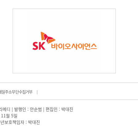
메일주소무단수집거부
|
일리메디 | 발행인 : 안순범 | 편집인 : 박대진
 11월 5일
 |청소년보호책임자 : 박대진