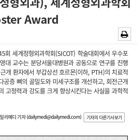
 정형외과), 세계정형외과학회
~2026-08-31
광고안내
oster Award
채용시까지
5회 세계정형외과학회(SICOT) 학술대회에서 우수포
했다. 전영대 교수는 분당서울대병원과 공동으로 연구를 진행
근개 환자에서 부갑상선 호르몬(이하, PTH)의 치료적
 골다공증 뼈의 골밀도와 미세구조를 개선하고, 회전근개
or)의 고정력과 강도를 크게 향상시킨다는 사실을 과학적
일리메디 기자 (
dailymedi@dailymedi.com
)
기자의 다른기사보기