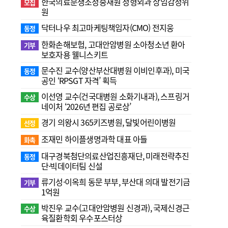
한국의료분쟁조정중재원 정형외과 상임감정위
모집
원
닥터나우 최고마케팅책임자(CMO) 전지웅
동정
한화손해보험, 고대안암병원 소아청소년 환아
기부
보호자용 웰니스키트
문수진 교수( 양산부산대병원 이비인후과), 미국
동정
공인 ‘RPSGT 자격’ 획득
이선영 교수(건국대병원 소화기내과), 스프링거
수상
네이처 ‘2026년 편집 공로상’
경기 의왕시 365키즈병원, 달빛어린이병원
선정
조재민 하이플생명과학 대표 아들
화촉
대구경북첨단의료산업진흥재단, 미래전략추진
동정
단·빅데이터팀 신설
류기성·이옥희 동문 부부, 부산대 의대 발전기금
기부
1억원
박진우 교수(고대안암병원 신경과), 국제신경근
수상
육질환학회 우수포스터상