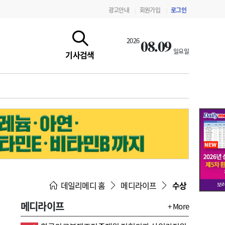
광고안내
회원가입
로그인
|
|
08.09
2026
일요일
기사검색
지침·기준·평가
약제급여 심사 결과
데일리메디 홈
메디라이프
수상
메디라이프
+ More