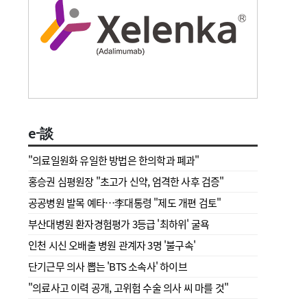
e-談
"의료일원화 유일한 방법은 한의학과 폐과"
홍승권 심평원장 " 초고가 신약, 엄격한 사후 검증"
공공병원 발목 예타…李대통령 "제도 개편 검토"
부산대병원 환자경험평가 3등급 '최하위' 굴욕
인천 시신 오배출 병원 관계자 3명 '불구속'
단기근무 의사 뽑는 'BTS 소속사' 하이브
"의료사고 이력 공개, 고위험 수술 의사 씨 마를 것"