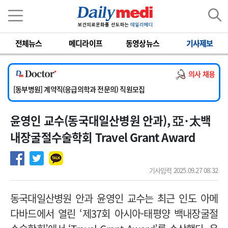
이름
비밀번호
전체뉴스
메디라이프
동영상뉴스
기사제보
[서울아산병원] 2026년 하반기 인턴 모집
[영남대학교의료원] 마취통증의학과 임기제 임상의사 채용
의사 채용
[충남대학교병원] 소아청소년과(소아응급전담) 계약직 의사 공개채용
[동부병원] 계약직(응급의학과 전문의) 직원모집
[이대목동병원] 하반기 전공의(레지던트1년차) 모집
윤영인 교수(동국대일산병원 안과), 亞·太백
[서울아산병원] 2026년 하반기 인턴 모집
[영남대학교의료원] 마취통증의학과 임기제 임상의사 채용
내장굴절수술학회 Travel Grant Award
기사입력 2025.09.27 08:32
동국대일산병원 안과 윤영인 교수는 최근 인도 아메
다바드에서 열린 ‘제37회 아시아-태평양 백내장굴절