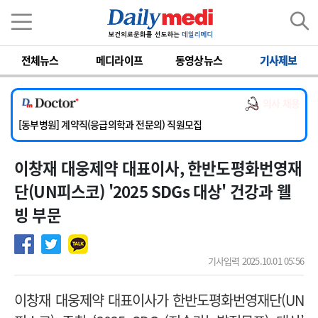
이름
비밀번호
전체뉴스
메디라이프
동영상뉴스
기사제보
[서울아산병원] 2026년 하반기 인턴 모집
[영남대학교의료원] 마취통증의학과 임기제 임상의사 채용
의사 채용
[충남대학교병원] 소아청소년과(소아응급전담) 계약직 의사 공개채용
[동부병원] 계약직(응급의학과 전문의) 직원모집
[이대목동병원] 하반기 전공의(레지던트1년차) 모집
이창재 대웅제약 대표이사, 한반도평화번영재
[서울아산병원] 2026년 하반기 인턴 모집
[영남대학교의료원] 마취통증의학과 임기제 임상의사 채용
단(UN피스코) '2025 SDGs 대상' 건강과 웰
빙 부문
기사입력 2025.10.01 05:56
이창재
대웅제약 대표이사가 한반도평화번영재단(UN