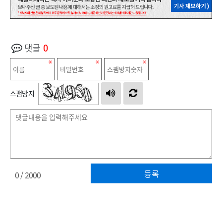
댓글
0
스팸방지
등록
0
/ 2000