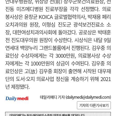
안대우병원장, 위상양 전(前) 장수군보건의료원장, 전
진동 미즈메디병원 진료부장을 각각 선정했다.
의료
봉사상은 윤창균 KOICA 글로벌협력의사, 박재용 페리
오치과의원 원장, 이형심 진도군 광석보건진료소 소
장,
대한여성치과의사회에 돌아갔다.
공로상은 박태훈
전 진도대우의원 원장이 수상한다.
시상식은 내달 9일
연세대 백양누리 그랜드볼룸에서 진행된다. 김우중 의
료인상 수상자에게는 각 3000만원, 의료봉사상 수상
자에게는 각 1000만원의 상금이 수여된다.
김우중 의
료인상은 고(故) 김우중 회장이 출연해 시작된 대우재
단의 도서·오지 의료사업 정신을 계승하기 위해 2021
년 제정됐다.
데일리메디 기자 (
dailymedi@dailymedi.com
)
기자의 다른기사보기