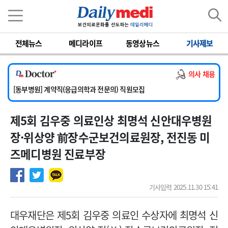
이름
비밀번호
전체뉴스
메디라이프
동영상뉴스
기사제보
[서울아산병원] 2026년 하반기 인턴 모집
[영남대학교의료원] 마취통증의학과 임기제 임상의사 채용
의사 채용
[충남대학교병원] 소아청소년과(소아응급전담) 계약직 의사 공개채용
[동부병원] 계약직(응급의학과 전문의) 직원모집
[이대목동병원] 하반기 전공의(레지던트1년차) 모집
제5회 김우중 의료인상 최명석 신안대우병원
[서울아산병원] 2026년 하반기 인턴 모집
[영남대학교의료원] 마취통증의학과 임기제 임상의사 채용
장·위상양 前장수군보건의료원장, 전진동 미
즈메디병원 진료부장
기사입력 2025.11.30 15:41
대우재단은 제5회 김우중 의료인 수상자에 최명석 신