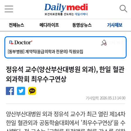
이름
비밀번호
전체뉴스
메디라이프
동영상뉴스
기사제보
[서울아산병원] 2026년 하반기 인턴 모집
[영남대학교의료원] 마취통증의학과 임기제 임상의사 채용
의사 채용
[충남대학교병원] 소아청소년과(소아응급전담) 계약직 의사 공개채용
[동부병원] 계약직(응급의학과 전문의) 직원모집
[이대목동병원] 하반기 전공의(레지던트1년차) 모집
정유석 교수(양산부산대병원 외과), 한일 혈관
[서울아산병원] 2026년 하반기 인턴 모집
[영남대학교의료원] 마취통증의학과 임기제 임상의사 채용
외과학회 최우수구연상
기사입력 2026.05.13 14:00
양산부산대병원 외과 정유석 교수가 최근 열린 제14차
한일 혈관외과 공동학술대회에서 '최우수구연상'을 수