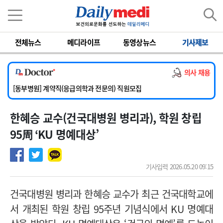
이름
비밀번호
전체뉴스
메디라이프
동영상뉴스
기사제보
[서울아산병원] 2026년 하반기 인턴 모집
[영남대학교의료원] 마취통증의학과 임기제 임상의사 채용
의사 채용
[충남대학교병원] 소아청소년과(소아응급전담) 계약직 의사 공개채용
[동부병원] 계약직(응급의학과 전문의) 직원모집
[이대목동병원] 하반기 전공의(레지던트1년차) 모집
한혜승 교수(건국대병원 병리과), 학원 창립
[서울아산병원] 2026년 하반기 인턴 모집
[영남대학교의료원] 마취통증의학과 임기제 임상의사 채용
95周 ‘KU 명예대상’
기사입력 2026.05.20 09:15
건국대병원 병리과 한혜승 교수가 최근 건국대학교에
서 개최된 학원 창립 95주년 기념식에서 KU 명예대