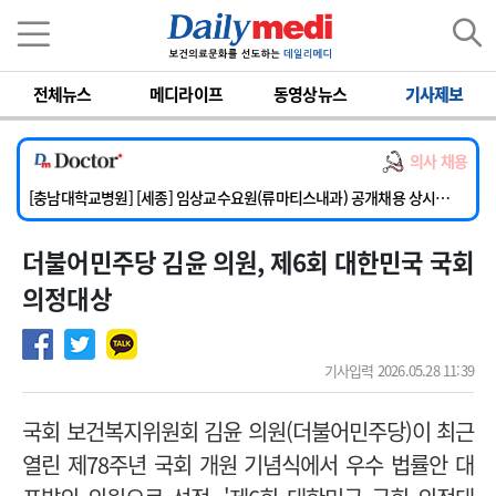
이름
비밀번호
전체뉴스
메디라이프
동영상뉴스
기사제보
[단국대학교병원] 임상전담교원 및 전임의 초빙
[해운대부민병원] [해운대] 2026년 하반기 인턴 모집
의사 채용
[서울아산병원] 건강증진센터 소화기파트 건진교수 초빙
[충남대학교병원] [세종] 임상교수요원(류마티스내과) 공개채용 상시모집
[이대서울병원] 정형외과 일반의 초빙
더불어민주당 김윤 의원, 제6회 대한민국 국회
[단국대학교병원] 임상전담교원 및 전임의 초빙
[해운대부민병원] [해운대] 2026년 하반기 인턴 모집
의정대상
기사입력 2026.05.28 11:39
국회 보건복지위원회 김윤 의원(더불어민주당)이 최근
열린 제78주년 국회 개원 기념식에서 우수 법률안 대