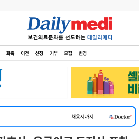
변경
사고
수첩
화촉
이전
선정
기부
모집
변경
계
6
관리급여 실시
7
지필공 지원책
~2026-08-31
8
수련환경 개선
채용시까지
9
의과대학 입시
 공개채용
채용시까지
10
약가인하
유권해석
정책/통계
공시
채용시까지
~2026-08-15