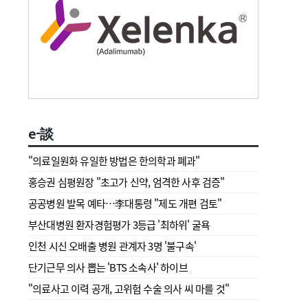
e-談
"의료일원화 유일한 방법은 한의학과 폐과"
홍승권 심평원장 " 초고가 신약, 엄격한 사후 검증"
공공병원 발목 예타…李대통령 "제도 개편 검토"
부산대병원 환자경험평가 3등급 '최하위' 굴욕
인천 시신 오배출 병원 관계자 3명 '불구속'
단기근무 의사 뽑는 'BTS 소속사' 하이브
"의료사고 이력 공개, 고위험 수술 의사 씨 마를 것"