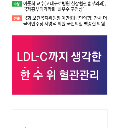
이준희 교수(고대구로병원 심장혈관흉부외과),
수상
국제흉부외과학회 ‘최우수 구연상’
국회 보건복지위원장 이만희(국민의힘)-간사 더
선출
불어민주당 서영석 의원·국민의힘 백종헌 의원