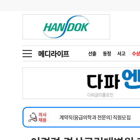
기부
모집
메디인포
인사
부음
오피니언
칼럼
건강정보
금주의 검색어
인물
초대석
피플
메디라이프
선출
동정
사고
수상
1
의사인력 수급 추
동영상뉴스
2
성분명 처방
2026년 하반기 인턴 모집
포토뉴스
포토뉴스
3
AI의료
마취통증의학과 임기제 임상의사 채용
4
전공의 모집 결과
메디 Hospital
지역병원
중소병원
소아청소년과(소아응급전담) 계약직 의사
5
의사국시 합격률
의사
인포메이션
행정처분
판례
계약직(응급의학과 전문의) 직원모집
채용
하반기 전공의(레지던트1년차) 모집
학회·연수강좌
학회/연수강좌
행사