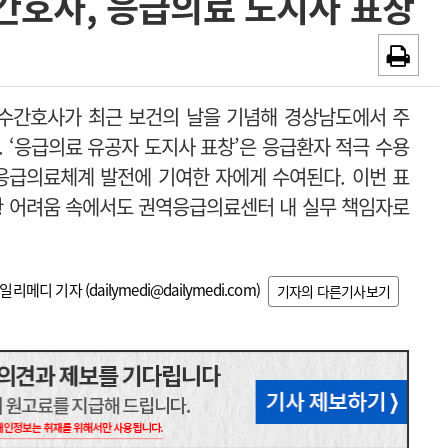
간호사, 응급의료 도지사 표창
~2026-08-31
광고안내
채용시까지
수간호사가 최근 보건의 날을 기념해 경상남도에서 주
. ‘응급의료 유공자 도지사 표창’은 응급환자 적극 수용
응급의료체계 발전에 기여한 자에게 수여된다. 이번 표
황 어려움 속에서도 권역응급의료센터 내 실무 책임자로
일리메디 기자 (
dailymedi@dailymedi.com
)
기자의 다른기사보기