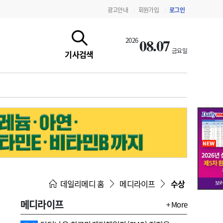
광고안내
회원가입
로그인
|
|
08.07
2026
금요일
기사검색
지침·기준·평가
약제급여 심사 결과
데일리메디 홈
메디라이프
수상
메디라이프
+ More