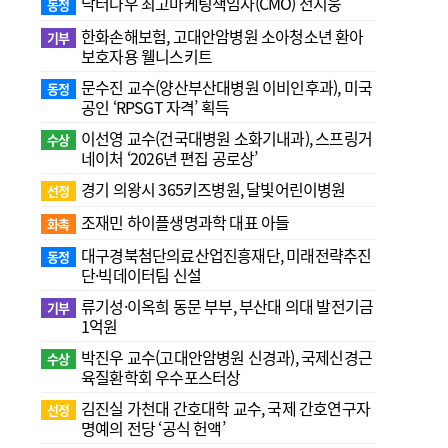
닥터나우 최고마케팅책임자(CMO) 전지웅
동정
한화손해보험, 고대안암병원 소아청소년 환아
기부
보호자용 웰니스키트
문수진 교수( 양산부산대병원 이비인후과), 미국
동정
공인 ‘RPSGT 자격’ 획득
이선영 교수(건국대병원 소화기내과), 스프링거
수상
네이처 ‘2026년 편집 공로상’
경기 의왕시 365키즈병원, 달빛어린이병원
선정
조재민 하이플생명과학 대표 아들
화촉
대구경북첨단의료산업진흥재단, 미래전략추진
동정
단·빅데이터팀 신설
류기성·이옥희 동문 부부, 부산대 의대 발전기금
기부
1억원
박진우 교수(고대안암병원 신경과), 국제신경근
수상
육질환학회 우수포스터상
김진실 가천대 간호대학 교수, 국제 간호연구자
선정
명예의 전당 ‘공식 헌액’