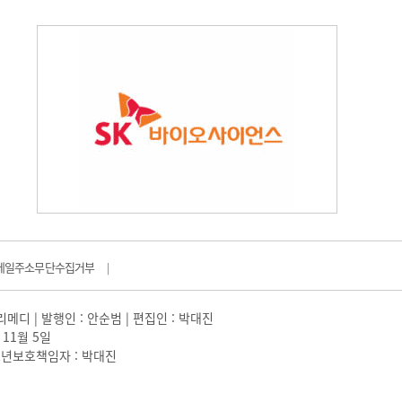
메일주소무단수집거부
|
일리메디 | 발행인 : 안순범 | 편집인 : 박대진
 11월 5일
 |청소년보호책임자 : 박대진