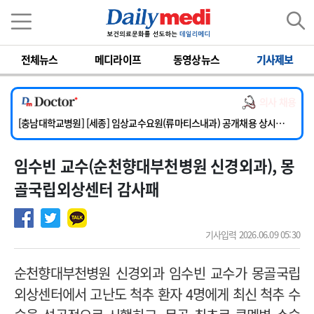
이름
비밀번호
전체뉴스
메디라이프
동영상뉴스
기사제보
[단국대학교병원] 임상전담교원 및 전임의 초빙
[해운대부민병원] [해운대] 2026년 하반기 인턴 모집
의사 채용
[서울아산병원] 건강증진센터 소화기파트 건진교수 초빙
[충남대학교병원] [세종] 임상교수요원(류마티스내과) 공개채용 상시모집
[이대서울병원] 정형외과 일반의 초빙
임수빈 교수(순천향대부천병원 신경외과), 몽
[단국대학교병원] 임상전담교원 및 전임의 초빙
[해운대부민병원] [해운대] 2026년 하반기 인턴 모집
골국립외상센터 감사패
기사입력 2026.06.09 05:30
순천향대부천병원 신경외과 임수빈 교수가 몽골국립
외상센터에서 고난도 척추 환자 4명에게 최신 척추 수