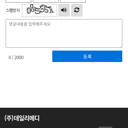
스팸방지
등록
0
/ 2000
(주)데일리메디