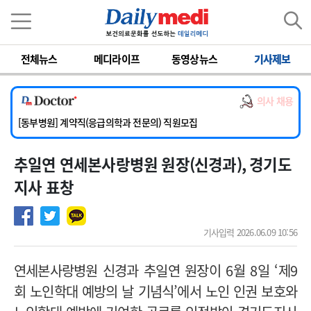
이름
비밀번호
전체뉴스
메디라이프
동영상뉴스
기사제보
[서울아산병원] 2026년 하반기 인턴 모집
[영남대학교의료원] 마취통증의학과 임기제 임상의사 채용
의사 채용
[충남대학교병원] 소아청소년과(소아응급전담) 계약직 의사 공개채용
[동부병원] 계약직(응급의학과 전문의) 직원모집
[이대목동병원] 하반기 전공의(레지던트1년차) 모집
추일연 연세본사랑병원 원장(신경과), 경기도
[서울아산병원] 2026년 하반기 인턴 모집
[영남대학교의료원] 마취통증의학과 임기제 임상의사 채용
지사 표창
기사입력 2026.06.09 10:56
연세본사랑병원 신경과 추일연 원장이 6월 8일 ‘제9
회 노인학대 예방의 날 기념식’에서 노인 인권 보호와