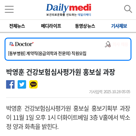
이름
비밀번호
전체뉴스
메디라이프
동영상뉴스
기사제보
[서울아산병원] 2026년 하반기 인턴 모집
[영남대학교의료원] 마취통증의학과 임기제 임상의사 채용
의사 채용
[충남대학교병원] 소아청소년과(소아응급전담) 계약직 의사 공개채용
[동부병원] 계약직(응급의학과 전문의) 직원모집
[이대목동병원] 하반기 전공의(레지던트1년차) 모집
박영훈 건강보험심사평가원 홍보실 과장
[서울아산병원] 2026년 하반기 인턴 모집
[영남대학교의료원] 마취통증의학과 임기제 임상의사 채용
기사입력 2025.10.28 05:05
박영훈 건강보험심사평가원 홍보실 홍보기획부 과장
이 11월 1일 오후 1시 더화이트베일 3층 V홀에서 박소
정 양과 화촉을 밝힌다.