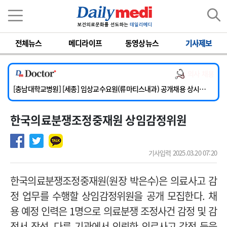
이름
비밀번호
전체뉴스
메디라이프
동영상뉴스
기사제보
[단국대학교병원] 임상전담교원 및 전임의 초빙
[해운대부민병원] [해운대] 2026년 하반기 인턴 모집
의사 채용
[서울아산병원] 건강증진센터 소화기파트 건진교수 초빙
[충남대학교병원] [세종] 임상교수요원(류마티스내과) 공개채용 상시모집
[이대서울병원] 정형외과 일반의 초빙
한국의료분쟁조정중재원 상임감정위원
[단국대학교병원] 임상전담교원 및 전임의 초빙
[해운대부민병원] [해운대] 2026년 하반기 인턴 모집
기사입력 2025.03.20 07:20
한국의료분쟁조정중재원(원장 박은수)은 의료사고 감
정 업무를 수행할 상임감정위원을 공개 모집한다.
채
용 예정 인력은 1명으로
의료분쟁 조정사건 감정 및 감
정서 작성, 다른 기관에서 의뢰한 의료사고 감정 등을