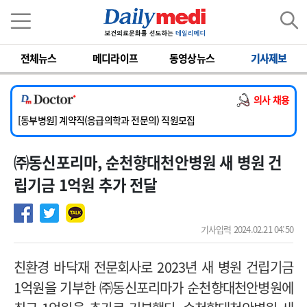
이름
비밀번호
전체뉴스
메디라이프
동영상뉴스
기사제보
[서울아산병원] 2026년 하반기 인턴 모집
[영남대학교의료원] 마취통증의학과 임기제 임상의사 채용
의사 채용
[충남대학교병원] 소아청소년과(소아응급전담) 계약직 의사 공개채용
[동부병원] 계약직(응급의학과 전문의) 직원모집
[이대목동병원] 하반기 전공의(레지던트1년차) 모집
㈜동신포리마, 순천향대천안병원 새 병원 건
[서울아산병원] 2026년 하반기 인턴 모집
[영남대학교의료원] 마취통증의학과 임기제 임상의사 채용
립기금 1억원 추가 전달
기사입력 2024.02.21 04:50
친환경 바닥재 전문회사로 2023년 새 병원 건립기금
1
억원을 기부한 ㈜동신포리마가 순천향대천안병원에