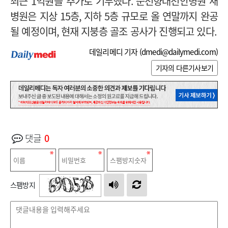
최근
1
억원을 추가로 기부했다
.
순천향대천안병원 새
병원은 지상
15
층
,
지하
5
층 규모로 올 연말까지 완공
될 예정이며
,
현재 지붕층 골조 공사가 진행되고 있다
.
데일리메디 기자 (
dmedi@dailymedi.com
)
기자의 다른기사보기
댓글
0
스팸방지