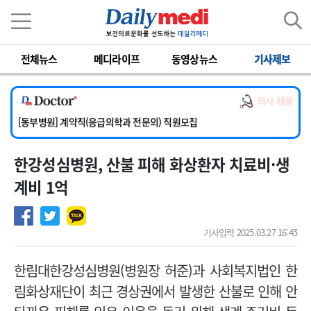
이름
비밀번호
전체뉴스
메디라이프
동영상뉴스
기사제보
[서울아산병원] 2026년 하반기 인턴 모집
[영남대학교의료원] 마취통증의학과 임기제 임상의사 채용
의사 채용
[충남대학교병원] 소아청소년과(소아응급전담) 계약직 의사 공개채용
[동부병원] 계약직(응급의학과 전문의) 직원모집
[이대목동병원] 하반기 전공의(레지던트1년차) 모집
한강성심병원, 산불 피해 화상환자 치료비·생
[서울아산병원] 2026년 하반기 인턴 모집
[영남대학교의료원] 마취통증의학과 임기제 임상의사 채용
계비 1억
기사입력 2025.03.27 16:45
한림대한강성심병원(병원장 허준)과 사회복지법인 한
림화상재단이 최근 경상권에서 발생한 산불로 인해 안