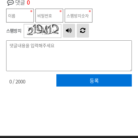
댓글
0
스팸방지
등록
0
/ 2000