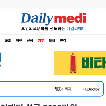
변경
사고
수첩
화촉
이전
선정
기부
모집
변경
계
6
관리급여 실시
7
지필공 지원책
~2026-08-31
8
수련환경 개선
채용시까지
9
의과대학 입시
 공개채용
채용시까지
10
약가인하
유권해석
정책/통계
공시
채용시까지
~2026-08-15