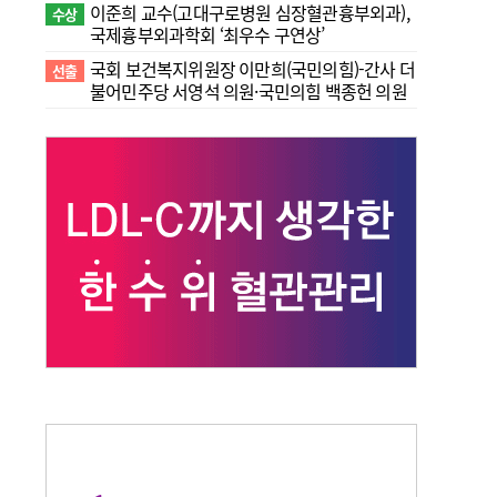
이준희 교수(고대구로병원 심장혈관흉부외과),
수상
국제흉부외과학회 ‘최우수 구연상’
국회 보건복지위원장 이만희(국민의힘)-간사 더
선출
불어민주당 서영석 의원·국민의힘 백종헌 의원