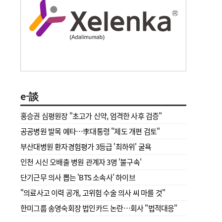
e-談
홍승권 심평원장 " 초고가 신약, 엄격한 사후 검증"
공공병원 발목 예타…李대통령 "제도 개편 검토"
부산대병원 환자경험평가 3등급 '최하위' 굴욕
인천 시신 오배출 병원 관계자 3명 '불구속'
단기근무 의사 뽑는 'BTS 소속사' 하이브
"의료사고 이력 공개, 고위험 수술 의사 씨 마를 것"
한미그룹 송영숙회장 법인카드 논란…회사 "법적대응"