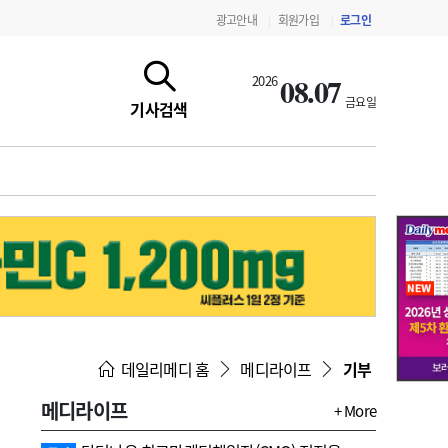
광고안내
회원가입
로그인
|
|
08.07
2026
금요일
기사검색
지침·기준·평가
약제급여 심사 결과
데일리메디 홈
메디라이프
기부
메디라이프
+ More