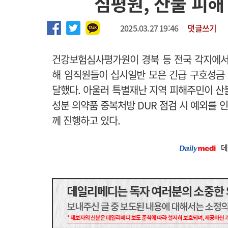
심평원, 산불 피해
2026년 하반기 인턴 모집
고객센터
회사소개
법적고지
마취통증의학과 임기제 임상의사 채용
2025.03.27 19:46
댓글쓰기
건강보험심사평가원이 경북 등 전국 각지에서
해 임직원들이 십시일반 모은 긴급 구호성금 
달했다.
아울러 특별재난 지역 피해주민이 산불
성분 의약품 중복처방 DUR 점검 시 예외를 
께 진행하고 있다.
데