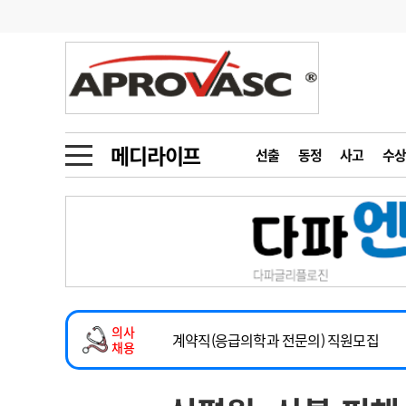
기부
모집
메디인포
인사
부음
오피니언
칼럼
건강정보
금주의 검색어
인물
초대석
피플
메디라이프
선출
동정
사고
수상
1
의사인력 수급 추
동영상뉴스
2
성분명 처방
2026년 하반기 인턴 모집
포토뉴스
포토뉴스
3
AI의료
마취통증의학과 임기제 임상의사 채용
4
전공의 모집 결과
메디 Hospital
지역병원
중소병원
소아청소년과(소아응급전담) 계약직 의사
5
의사국시 합격률
의사
인포메이션
행정처분
판례
계약직(응급의학과 전문의) 직원모집
채용
하반기 전공의(레지던트1년차) 모집
학회·연수강좌
학회/연수강좌
행사