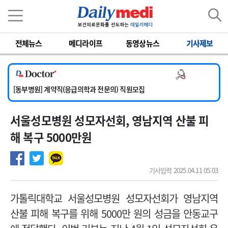
이름
비밀번호
전체뉴스
메디라이프
동영상뉴스
기사제보
[서울아산병원] 2026년 하반기 인턴 모집
[영남대학교의료원] 마취통증의학과 임기제 임상의사 채용
의사 채용
[충남대학교병원] 소아청소년과(소아응급전담) 계약직 의사 공개채용
[동부병원] 계약직(응급의학과 전문의) 직원모집
[이대목동병원] 하반기 전공의(레지던트1년차) 모집
서울성모병원 성모자선회, 영남지역 산불 피
[서울아산병원] 2026년 하반기 인턴 모집
[영남대학교의료원] 마취통증의학과 임기제 임상의사 채용
해 복구 5000만원
기사입력 2025.04.11 05:03
가톨릭대학교 서울성모병원 성모자선회가 영남지역
산불 피해 복구를 위해 5000만 원의 성금을 안동교구