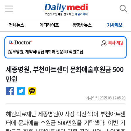
이름
비밀번호
전체뉴스
메디라이프
동영상뉴스
기사제보
[서울아산병원] 2026년 하반기 인턴 모집
[영남대학교의료원] 마취통증의학과 임기제 임상의사 채용
의사 채용
[충남대학교병원] 소아청소년과(소아응급전담) 계약직 의사 공개채용
[동부병원] 계약직(응급의학과 전문의) 직원모집
[이대목동병원] 하반기 전공의(레지던트1년차) 모집
세종병원, 부천아트센터 문화예술후원금 500
[서울아산병원] 2026년 하반기 인턴 모집
[영남대학교의료원] 마취통증의학과 임기제 임상의사 채용
만원
기사입력 2025.08.12 05:20
혜원의료재단 세종병원(이사장 박진식)이 부천아트센
터에 문화예술 후원금 500만원을 기탁했다. 이번 기