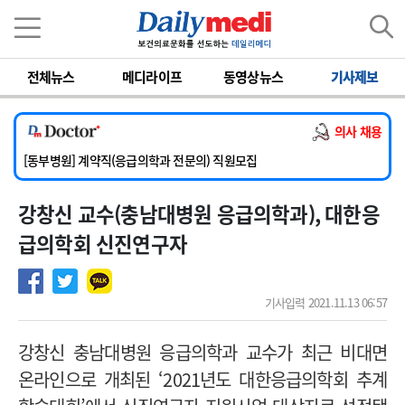
이름
비밀번호
전체뉴스
메디라이프
동영상뉴스
기사제보
[서울아산병원] 2026년 하반기 인턴 모집
[영남대학교의료원] 마취통증의학과 임기제 임상의사 채용
의사 채용
[충남대학교병원] 소아청소년과(소아응급전담) 계약직 의사 공개채용
[동부병원] 계약직(응급의학과 전문의) 직원모집
[이대목동병원] 하반기 전공의(레지던트1년차) 모집
강창신 교수(충남대병원 응급의학과), 대한응
[서울아산병원] 2026년 하반기 인턴 모집
[영남대학교의료원] 마취통증의학과 임기제 임상의사 채용
급의학회 신진연구자
기사입력 2021.11.13 06:57
강창신 충남대병원 응급의학과 교수가 최근 비대면
온라인으로 개최된 ‘2021년도 대한응급의학회 추계