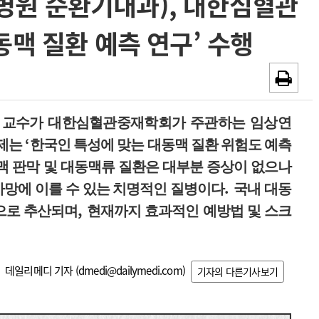
병원 순환기내과), 대한심혈관
~2026-08-31
광고안내
동맥 질환 예측 연구’ 수행
채용시까지
 교수가 대한심혈관중재학회가 주관하는 임상연
‘
주제는
한국인 특성에 맞는 대동맥 질환 위험도 예측
맥 판막 및 대동맥류 질환은 대부분 증상이 없으나
.
사망에 이를 수 있는 치명적인 질병이다
국내 대동
,
으로 추산되며
현재까지 효과적인 예방법 및 스크
데일리메디 기자 (
dmedi@dailymedi.com
)
기자의 다른기사보기