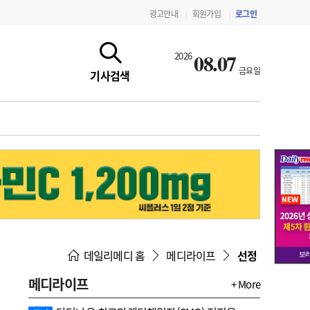
광고안내
회원가입
로그인
|
|
08.07
2026
금요일
기사검색
지침·기준·평가
약제급여 심사 결과
데일리메디 홈
메디라이프
선정
메디라이프
+ More