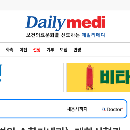
변경
사고
수첩
화촉
이전
선정
기부
모집
변경
계
6
관리급여 실시
7
지필공 지원책
~2026-08-31
8
수련환경 개선
채용시까지
9
의과대학 입시
 공개채용
채용시까지
10
약가인하
유권해석
정책/통계
공시
채용시까지
~2026-08-15