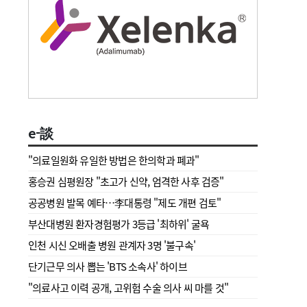
e-談
"의료일원화 유일한 방법은 한의학과 폐과"
홍승권 심평원장 " 초고가 신약, 엄격한 사후 검증"
공공병원 발목 예타…李대통령 "제도 개편 검토"
부산대병원 환자경험평가 3등급 '최하위' 굴욕
인천 시신 오배출 병원 관계자 3명 '불구속'
단기근무 의사 뽑는 'BTS 소속사' 하이브
"의료사고 이력 공개, 고위험 수술 의사 씨 마를 것"