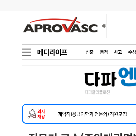
기부
모집
메디인포
인사
부음
오피니언
칼럼
건강정보
금주의 검색어
인물
초대석
피플
메디라이프
선출
동정
사고
수상
1
의사인력 수급 추
동영상뉴스
2
성분명 처방
2026년 하반기 인턴 모집
포토뉴스
포토뉴스
3
AI의료
마취통증의학과 임기제 임상의사 채용
4
전공의 모집 결과
메디 Hospital
지역병원
중소병원
소아청소년과(소아응급전담) 계약직 의사
5
의사국시 합격률
의사
인포메이션
행정처분
판례
계약직(응급의학과 전문의) 직원모집
채용
하반기 전공의(레지던트1년차) 모집
학회·연수강좌
학회/연수강좌
행사