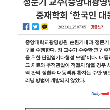
정문기 교수(중앙대광명
2026년 하반기 인턴 모집
고객센터
회사소개
법적고지
중재학회 ‘한국인 대
마취통증의학과 임기제 임상의사 채용
2023.01.25 07:05
댓글쓰기
중앙대학교광명병원 순환기내과 정문기
.
구를 수행한다
정 교수가 수주한 연구 
’
.
을 위한 단일염기다형성 모델
이다
대동
그 치료와 추적관찰이 적절치 않을 경우 
맥 판막 질환과 대동맥류 환자는 수만 명
.
리닝 방법이 개발되지 않았다