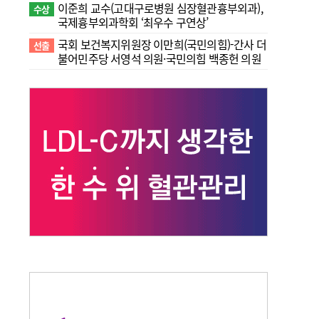
이준희 교수(고대구로병원 심장혈관흉부외과),
수상
국제흉부외과학회 ‘최우수 구연상’
국회 보건복지위원장 이만희(국민의힘)-간사 더
선출
불어민주당 서영석 의원·국민의힘 백종헌 의원