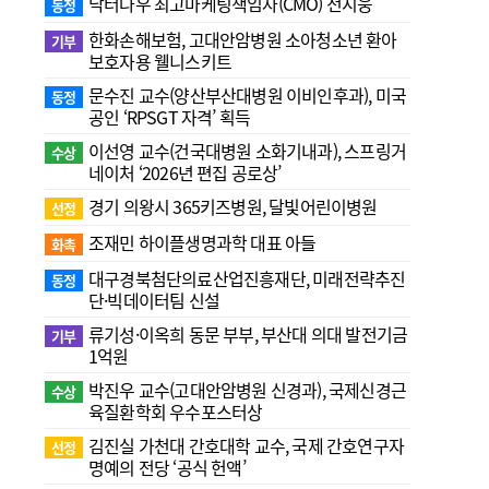
닥터나우 최고마케팅책임자(CMO) 전지웅
동정
한화손해보험, 고대안암병원 소아청소년 환아
기부
보호자용 웰니스키트
문수진 교수( 양산부산대병원 이비인후과), 미국
동정
공인 ‘RPSGT 자격’ 획득
이선영 교수(건국대병원 소화기내과), 스프링거
수상
네이처 ‘2026년 편집 공로상’
경기 의왕시 365키즈병원, 달빛어린이병원
선정
조재민 하이플생명과학 대표 아들
화촉
대구경북첨단의료산업진흥재단, 미래전략추진
동정
단·빅데이터팀 신설
류기성·이옥희 동문 부부, 부산대 의대 발전기금
기부
1억원
박진우 교수(고대안암병원 신경과), 국제신경근
수상
육질환학회 우수포스터상
김진실 가천대 간호대학 교수, 국제 간호연구자
선정
명예의 전당 ‘공식 헌액’