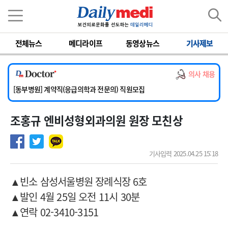
이름
비밀번호
전체뉴스
메디라이프
동영상뉴스
기사제보
[서울아산병원] 2026년 하반기 인턴 모집
[영남대학교의료원] 마취통증의학과 임기제 임상의사 채용
의사 채용
[충남대학교병원] 소아청소년과(소아응급전담) 계약직 의사 공개채용
[동부병원] 계약직(응급의학과 전문의) 직원모집
[이대목동병원] 하반기 전공의(레지던트1년차) 모집
조홍규 엔비성형외과의원 원장 모친상
[서울아산병원] 2026년 하반기 인턴 모집
[영남대학교의료원] 마취통증의학과 임기제 임상의사 채용
기사입력 2025.04.25 15:18
▲빈소 삼성서울병원 장례식장 6호
▲발인 4월 25일 오전 11시 30분
▲연락 02-3410-3151