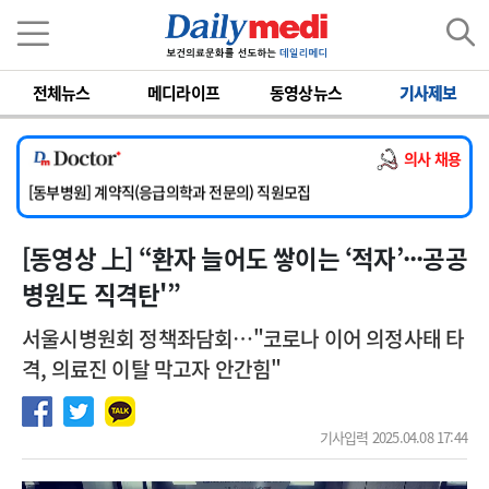
이름
비밀번호
전체뉴스
메디라이프
동영상뉴스
기사제보
[서울아산병원] 2026년 하반기 인턴 모집
[영남대학교의료원] 마취통증의학과 임기제 임상의사 채용
의사 채용
[충남대학교병원] 소아청소년과(소아응급전담) 계약직 의사 공개채용
[동부병원] 계약직(응급의학과 전문의) 직원모집
[이대목동병원] 하반기 전공의(레지던트1년차) 모집
[동영상 上] “환자 늘어도 쌓이는 ‘적자’···공공
[서울아산병원] 2026년 하반기 인턴 모집
[영남대학교의료원] 마취통증의학과 임기제 임상의사 채용
병원도 직격탄'”
서울시병원회 정책좌담회…"코로나 이어 의정사태 타
격, 의료진 이탈 막고자 안간힘"
기사입력 2025.04.08 17:44