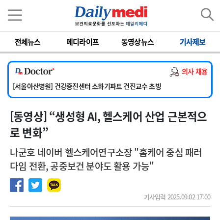
이름
비밀번호
전체뉴스
메디라이프
동영상뉴스
기사제보
[단국대학교병원] 임상전담교원 및 전임의 초빙
의사 채용
[해운대부민병원] [해운대] 2026년 하반기 인턴 모집
[서울아산병원] 건강증진센터 소화기파트 건진교수 초빙
[충남대학교병원] [세종] 임상교수요원(류마티스내과) 공개채용 상시모집
[동영상] “생성형 AI, 헬스케어 산업 근본적으
[이대서울병원] 정형외과 일반의 초빙
[단국대학교병원] 임상전담교원 및 전임의 초빙
로 변화”
[해운대부민병원] [해운대] 2026년 하반기 인턴 모집
나군호 네이버 헬스케어연구소장 "홈케어 중심 패러
다임 전환, 공중보건 분야도 활용 가능"
기사입력 2025.09.02 17:00