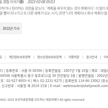
“이해력이란 무엇인가?” 한참동안 고민한 적이 있다. 아직도 결론을 내지 못한 이
2023-03-08 05:03
들 경험 이야기⑧)
있었다. 지능을 ..
거나 정리하는 과정을 갖는다. ‘계획을 세우지 않는 것이 계획이다’. 이 말이 
말 빨리 지나가고 또 다른 새해가 오는 시기, 과연 “나의 계획이나 회사 계획이 얼
자 역시 2023년 계획을 세우기 전 지난 5년을 돌아봤었다. 어떤 과제는 아직도
나갔고, 어떤 과제는 마무리 단계에 있었다. 명확한 사실은 나의 계획대로 되거
렇다면 그러던 중에도 진행된 과제와 진행되지 않은 과제의 차이를 분석해 보면 
2022년 기사
 ..
길
개인정보보호정책
청소년정보보호정책
이용약관
광고안내
이
|
|
|
|
|
 | 등록번호 : 서울 아 00396 | 등록연월일 : 2007년 7월 10일 | 제호 : 데
04598 서울특별시 중구 동호로11길 39 전진빌딩 3층 | 발행연월일 : 2002년
: 02-927-8955~6 | 팩스 02-2231-9275 | 등록번호 114-86-23062
번호 : 서울청 제 2014-15호 | E-mail : webmaster@dailymedi.com
) 2002~2025 보건의료문화를 선도하는 데일리메디 All rights reserved.