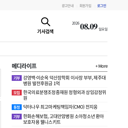
광고안내
회원가입
로그인
|
|
08.09
2026
일요일
기사검색
메디라이프
+ More
강영백·이순옥 덕산장학회 이사장 부부, 제주대
기부
병원 발전후원금 1억
한국의료분쟁조정중재원 정형외과 상임감정위
모집
원
지침·기준·평가
약제급여 심사 결과
닥터나우 최고마케팅책임자(CMO) 전지웅
동정
한화손해보험, 고대안암병원 소아청소년 환아
기부
보호자용 웰니스키트