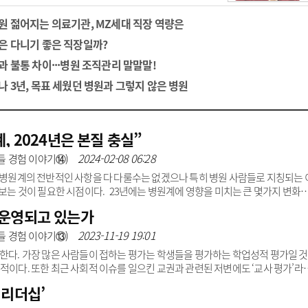
광고안내
원 젊어지는 의료기관, MZ세대 직장 역량은
은 다니기 좋은 직장일까?
과 불통 차이···병원 조직관리 말말말!
나 3년, 목표 세웠던 병원과 그렇지 않은 병원
, 2024년은 본질 충실”
2024-02-08 06:28
들 경험 이야기⑭)
. 병원계의 전반적인 사항을 다 다룰수는 없겠으나 특히 병원 사람들로 지칭되는 
 보는 것이 필요한 시점이다. 23년에는 병원계에 영향을 미치는 큰 몇가지 변화
국 종식, 금리 인상, 그리고 1월에 세상에 나온 반응형 인공지능 chat GPT 등장
 운영되고 있는가
은 변화를 가져왔다. 우선 병원계와 직접적인 관계가 있는 코로나19 종식은 각 병
전략의 변경을 불러왔다. 이는 병원 수익 감소로 이어져 한동안 경영 악화 원인이
2023-11-19 19:01
들 경험 이야기⑬)
주한다. 가장 많은 사람들이 접하는 평가는 학생들을 평가하는 학업성적 평가일 
적이다. 또한 최근 사회적 이슈를 일으킨 교권과 관련된 저변에도 ‘교사 평가’라
가 제도는 더 나은 결과를 도모하기 위해, 자격과 품질 적합도를 판단하기 위해 
 리더십’
이 평가제도가 과연 본래 취지에 맞게 운영되고 있는지를 짚어 보고자 한다. 의