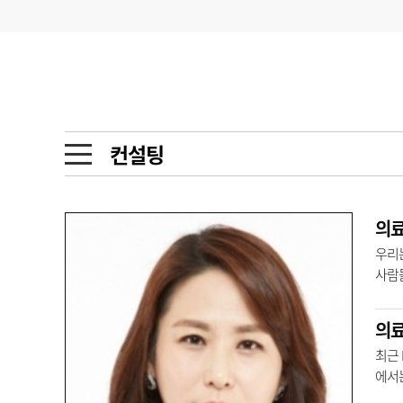
기부
모집
메디인포
인사
부음
오피니언
칼럼
건강정보
금주의 검색어
인물
초대석
피플
컨설팅
1
의사인력 수급 추
동영상뉴스
2
성분명 처방
포토뉴스
포토뉴스
3
AI의료
우리는
사람
4
전공의 모집 결과
메디 Hospital
지역병원
중소병원
것이다
5
의사국시 합격률
의료
인포메이션
행정처분
판례
최근 
에서
학회·연수강좌
학회/연수강좌
행사
이든 