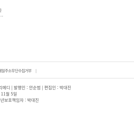
해
와
마
 그
나
결국
메일주소무단수집거부
|
일리메디 | 발행인 : 안순범 | 편집인 : 박대진
 11월 5일
 |청소년보호책임자 : 박대진