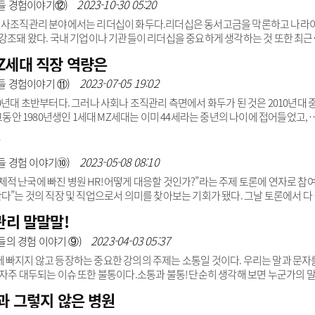
 인증평가를 포함해 의료기관의 품질을 평가하는 의료질 평가, 환자중심성 의료
2023-10-30 05:20
들 경험이야기⑫)
공의료기관인 경..
불리는 인사조직관리 분야에서는 리더십이 화두다.리더십은 동서고금을 막론하고 나라
 강조돼 왔다. 국내 기업이나 기관들이 리더십을 중요하게 생각하는 것 또한 최근
개최된 전세계 HR분야 가장 큰 행사인 SHRM(Society of Human Resour
Z세대 직장 역량은
hip is everything’이라는 표현을 사용할 정도다. 그이는 최근에 급격하게 변화되고 
.그렇다면 조직인사 트랜드를 살펴볼 필요가 있을 것이다. 필자는 조직인사 트
2023-07-05 19:02
들 경험이야기 ⑪)
0년대 초반부터다. 그러나 사회나 조직관리 측면에서 화두가 된 것은 2010년대 
그동안 1980년생인 1세대 MZ세대는 이미 44세라는 중년의 나이에 접어들었고, 
분류에 따라 이제는 2010년생 이후를 일컫는 알파세대의 등장이 예고됐다. 그럼에도
?
양하게 이슈가 되는 이유는 여전히 그들이 사회의 2030세대를 대표하고 있으며,
 이하의 다수의 주니어 층을 차지하고 있기 때문일 것이다. 필자는 2017년부터 
2023-05-08 08:10
들 경험 이야기➉)
적 난국에 빠진 병원 HR! 어떻게 대응할 것인가?”라는 주제 토론에 연자로 참
다”는 것의 직장 및 직업으로서 의미를 찾아보는 기회가 됐다. 그날 토론에서 다
 의견들을 담아 보고자 한다. 우선 직업으로서 “병원에서 일한다”는 것은 어떤 
관리 말말말!
은 직업을 생각해 보는 것이 필요하다. 가장 먼저 떠오르는 것은 의사, 약사, 간
 영양사, 다양한 치료사, 상담사 그리고 시설관리부터 일반 행정까지 아우르는 다
2023-04-03 05:37
의 경험 이야기 ⑨)
 빠지지 않고 등장하는 중요한 강의의 주제는 소통일 것이다. 우리는 말과 문자
 자주 대두되는 이슈 또한 불통이다.소통과 불통! 단순히 생각해 보면 누군가의 
한 과정이지만 현실은 너무나 어렵다. 그 이유가 무엇일까? 소통이 불통이 되는 가
과 그렇지 않은 병원
 한국 사람에게 이야기하고 이해했다는 답변을 들었는데 한참 후 상대가 인지한 내