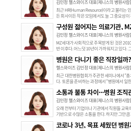
관이 접하고 있는 평가는 대표적인 의료기관
김민정 헬스와이즈 대표(제니스의 병원사람
화의 정착을 도모하기 위한 환자경험평가, 공
최근 HR(Human Resource)이라고 
든 회사이든 작은 모임에서도 늘 그 중요성이
나타난 새로운 경향은 아닐것이다. 하지만 올해 5월 
구성원 젊어지는 의료기관, M
Management) 23’에서 연자는 ‘Leaders
조직인사관리 트랜드와 밀접하게 영향이 있다
김민정 헬스와이즈 대표(제니스의 병원사람
드에 영향을 주는 메가트랜드와 ..
MZ세대가 사회적으로 주목받게 된 것은 201
반 이후다. 어느덧 10년이 가까워지고 있다. 
를 이어 90년생, Z세대 등의 다양한 세대 
병원은 다니기 좋은 직장일까
전히 MZ세대로 통칭되는 용어가 사회에서 다
직안으로 들어오면 ‘요즘 애들’로 불리는 대리
헬스와이즈 김민정 대표(제니스의 병원사람
세대에 대한 강의를 해왔지만 ..
최근 대한병원협회가 주관한 세미나에서 “총체
다. 토론을 준비하는 과정에서 “병원에서 일한
급하지 못한 병원 사람들의 직장과 직업에 대한
소통과 불통 차이···병원 조직
미일까? 생각해 보자. 우선 병원에 존재하는 많
사, 의료기사 등일 것이다. 하지만 실제로는
김민정 헬스와이즈 대표(제니스의 병원사람들
직업의 행정직이 존재한다. 병원..
오래 전부터 기업이나 기관에서 직원들 교육에
기반으로 수많은 소통을 한다. 하지만 그만큼
잘 듣고 글을 잘 읽으면 되는 아주 쉽고 간단
코로나 3년, 목표 세웠던 병원
큰 이유는 우선 이해 차이다. 한때 한국말로