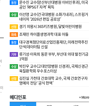
문수진 교수( 양산부산대병원 이비인후과), 미국
동정
공인 ‘RPSGT 자격’ 획득
이선영 교수(건국대병원 소화기내과), 스프링거
수상
네이처 ‘2026년 편집 공로상’
경기 의왕시 365키즈병원, 달빛어린이병원
선정
조재민 하이플생명과학 대표 아들
화촉
대구경북첨단의료산업진흥재단, 미래전략추진
동정
단·빅데이터팀 신설
류기성·이옥희 동문 부부, 부산대 의대 발전기금
기부
1억원
이
가
박진우 교수(고대안암병원 신경과), 국제신경근
수상
이라
육질환학회 우수포스터상
원
김진실 가천대 간호대학 교수, 국제 간호연구자
선정
 되
명예의 전당 ‘공식 헌액’
것이
는
메디인포
사
+ More
료기