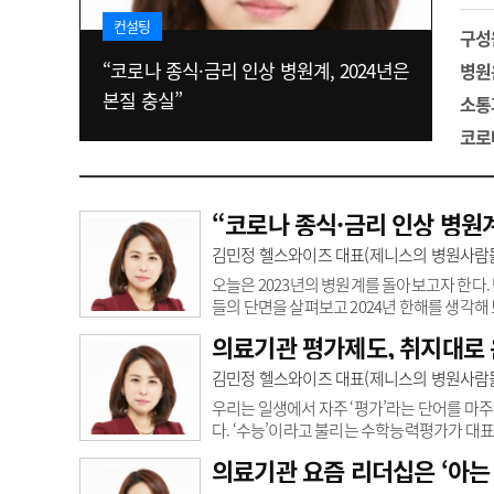
고객센터
회사소개
법적고지
컨설팅
구성
“코로나 종식·금리 인상 병원계, 2024년은
병원
본질 충실”
소통
코로
“코로나 종식·금리 인상 병원계
김민정 헬스와이즈 대표(제니스의 병원사람
오늘은 2023년의 병원계를 돌아보고자 한다
들의 단면을 살펴보고 2024년 한해를 생각해
있었다. 그 중 가장 대표적인 것은 코로나19 시
의료기관 평가제도, 취지대로
할 수 있다. 이러한 상황은 병원계에 크고 작
들이 팬데믹 대응을 위해 갖췄던 시설과 운영 
김민정 헬스와이즈 대표(제니스의 병원사람
기도 했다. 이러한 상황에서 병원 시설..
우리는 일생에서 자주 ‘평가’라는 단어를 마
다. ‘수능’이라고 불리는 수학능력평가가 대표
제도가 영향을 미쳤을 것으로 보인다. 본래 평
의료기관 요즘 리더십은 ‘아는
회 곳곳에서 사용된다. 오늘은 의료기관에서 