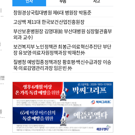
문
인사
부음
사고
이
창원경상국립대병원 제6대 병원장 박동준
에
고상백 제11대 한국보건산업진흥원장
ce
있는
부산보훈병원장 김영대(前 부산대병원 심장혈관흉부
랜
외과 교수)
중
보건복지부 노인정책관 최봉근·의료혁신추진단 부단
뒤
장 유보영·의료자원정책과장 박재찬外
 여
질병청 예방접종정책과장 황호평·백신수급과장 이승
 조
묵·의료감염관리과장 임은빈 外
MZ
여했
 언
의
호
양한
를
말을
장
용