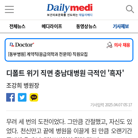
이름
비밀번호
전체뉴스
메디라이프
동영상뉴스
기사제보
[서울아산병원] 2026년 하반기 인턴 모집
[영남대학교의료원] 마취통증의학과 임기제 임상의사 채용
의사 채용
[충남대학교병원] 소아청소년과(소아응급전담) 계약직 의사 공개채용
[동부병원] 계약직(응급의학과 전문의) 직원모집
[이대목동병원] 하반기 전공의(레지던트1년차) 모집
디폴트 위기 직면 충남대병원 극적인 '흑자'
[서울아산병원] 2026년 하반기 인턴 모집
[영남대학교의료원] 마취통증의학과 임기제 임상의사 채용
조강희 병원장
기사입력 2025.04.07 05:17
무려 세 번의 도전이었다. 그만큼 간절했고, 자신도 있
었다. 천신만고 끝에 병원을 이끌게 된 만큼 오랜기간