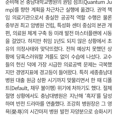
준비해 온 충남대학교병원의 퀀텀 점프(Quantum Ju
mp)를 향한 계획을 차근차근 실행에 옮겼다. 권역 책
임 의료기관으로서 충실한 공공적 역할 수행은 물론
중부권 최고 암병원 건립, 특성화 센터 중심의 본관 개
편, 의료원 체계 구축 등 미래 발전 마스터플랜에 시동
을 걸었다. 하지만 취임 1년도 되지 않은 상황에서 초
유의 의정사태와 맞닥뜨렸다. 전혀 예상치 못했던 상
황에 당혹스러워할 겨를도 없이 수습에 나섰다. 교수
들의 헌신 덕에 가장 시급한 의료공백 문제는 극복했
지만 경영지표에 경고등이 들어왔다. 특히 세종충남대
병원 대출 원금 상환 시기까지 맞물리면서 한 때 디폴
트(Default, 채무 불이행) 위기에 처하기도 했다. 절체
절명 상황에서도 충남대병원은 지난해 ‘흑자’를 달성
하며 반전 드라마를 연출했다. 조강희 병원장은 그 영
욕(榮辱)의 시간마저 병원 발전 자양분으로 승화시키