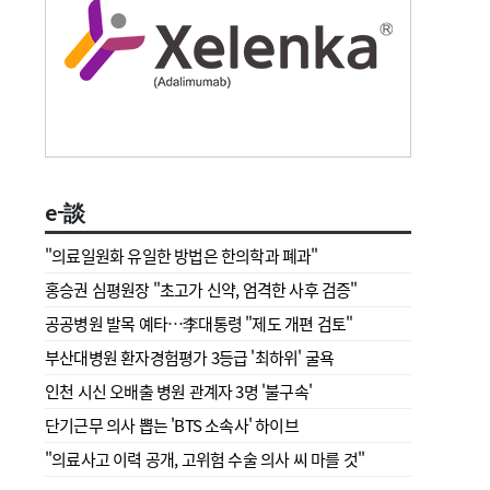
e-談
"의료일원화 유일한 방법은 한의학과 폐과"
홍승권 심평원장 " 초고가 신약, 엄격한 사후 검증"
공공병원 발목 예타…李대통령 "제도 개편 검토"
부산대병원 환자경험평가 3등급 '최하위' 굴욕
인천 시신 오배출 병원 관계자 3명 '불구속'
단기근무 의사 뽑는 'BTS 소속사' 하이브
"의료사고 이력 공개, 고위험 수술 의사 씨 마를 것"