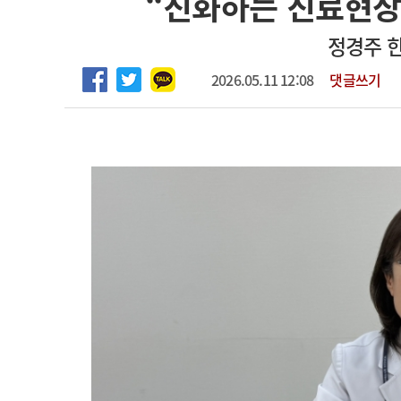
“진화하는 진료현장
2026년 하반기 인턴 모집
고객센터
회사소개
법적고지
정경주 
마취통증의학과 임기제 임상의사 채용
2026.05.11 12:08
댓글쓰기