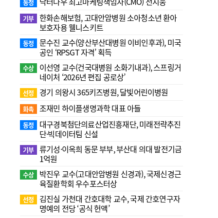
닥터나우 최고마케팅책임자(CMO) 전지웅
동정
한화손해보험, 고대안암병원 소아청소년 환아
기부
보호자용 웰니스키트
문수진 교수( 양산부산대병원 이비인후과), 미국
동정
공인 ‘RPSGT 자격’ 획득
이선영 교수(건국대병원 소화기내과), 스프링거
수상
네이처 ‘2026년 편집 공로상’
경기 의왕시 365키즈병원, 달빛어린이병원
선정
조재민 하이플생명과학 대표 아들
화촉
대구경북첨단의료산업진흥재단, 미래전략추진
동정
단·빅데이터팀 신설
류기성·이옥희 동문 부부, 부산대 의대 발전기금
기부
1억원
박진우 교수(고대안암병원 신경과), 국제신경근
수상
육질환학회 우수포스터상
김진실 가천대 간호대학 교수, 국제 간호연구자
선정
명예의 전당 ‘공식 헌액’