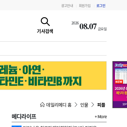
광고안내
회원가입
로그인
|
|
08.07
2026
금요일
기사검색
지침·기준·평가
약제급여 심사 결과
데일리메디 홈
인물
피플
메디라이프
+ More