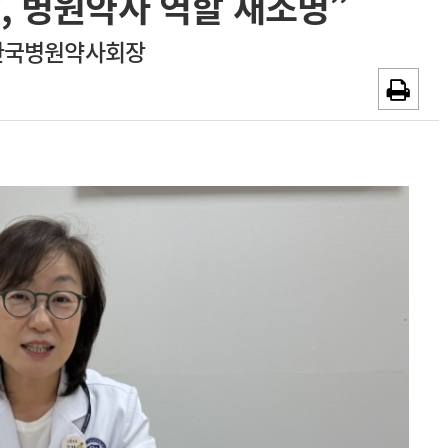
, 병원약사 역할 재조명”
~2026-08-31
광고안내
한국병원약사회장
채용시까지