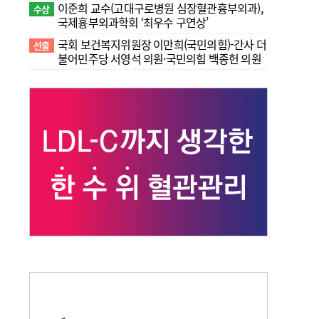
이준희 교수(고대구로병원 심장혈관흉부외과),
수상
국제흉부외과학회 ‘최우수 구연상’
국회 보건복지위원장 이만희(국민의힘)-간사 더
선출
불어민주당 서영석 의원·국민의힘 백종헌 의원