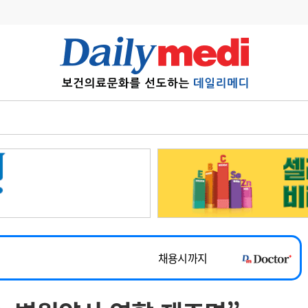
변경
사고
수첩
계
6
관리급여 실시
7
지필공 지원책
~2026-08-31
8
수련환경 개선
채용시까지
9
의과대학 입시
 공개채용
채용시까지
10
약가인하
유권해석
정책/통계
공시
채용시까지
~2026-08-15