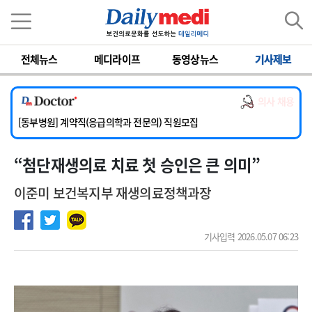
이름
비밀번호
전체뉴스
메디라이프
동영상뉴스
기사제보
[서울아산병원] 2026년 하반기 인턴 모집
[영남대학교의료원] 마취통증의학과 임기제 임상의사 채용
의사 채용
[충남대학교병원] 소아청소년과(소아응급전담) 계약직 의사 공개채용
[동부병원] 계약직(응급의학과 전문의) 직원모집
[이대목동병원] 하반기 전공의(레지던트1년차) 모집
“첨단재생의료 치료 첫 승인은 큰 의미”
[서울아산병원] 2026년 하반기 인턴 모집
[영남대학교의료원] 마취통증의학과 임기제 임상의사 채용
이준미 보건복지부 재생의료정책과장
기사입력 2026.05.07 06:23