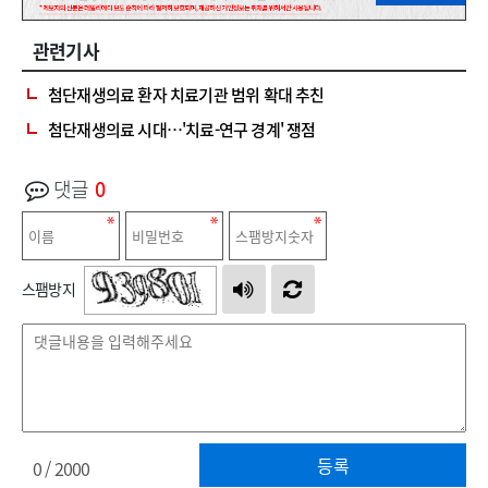
관련기사
첨단재생의료 환자 치료기관 범위 확대 추친
첨단재생의료 시대…'치료-연구 경계' 쟁점
댓글
0
스팸방지
등록
0
/ 2000