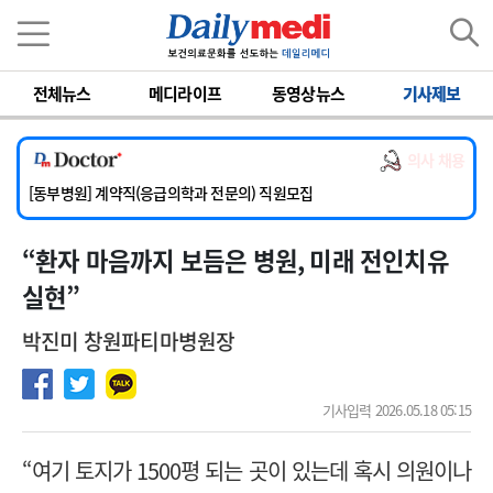
이름
비밀번호
전체뉴스
메디라이프
동영상뉴스
기사제보
[서울아산병원] 2026년 하반기 인턴 모집
[영남대학교의료원] 마취통증의학과 임기제 임상의사 채용
[충남대학교병원] 소아청소년과(소아응급전담) 계약직 의사 공개채용
의사 채용
[동부병원] 계약직(응급의학과 전문의) 직원모집
[이대목동병원] 하반기 전공의(레지던트1년차) 모집
[서울아산병원] 2026년 하반기 인턴 모집
“환자 마음까지 보듬은 병원, 미래 전인치유
[영남대학교의료원] 마취통증의학과 임기제 임상의사 채용
실현”
박진미 창원파티마병원장
기사입력 2026.05.18 05:15
“여기 토지가 1500평 되는 곳이 있는데 혹시 의원이나