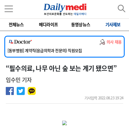
이름
비밀번호
전체뉴스
메디라이프
동영상뉴스
기사제보
[서울아산병원] 2026년 하반기 인턴 모집
[영남대학교의료원] 마취통증의학과 임기제 임상의사 채용
의사 채용
[충남대학교병원] 소아청소년과(소아응급전담) 계약직 의사 공개채용
[동부병원] 계약직(응급의학과 전문의) 직원모집
[이대목동병원] 하반기 전공의(레지던트1년차) 모집
“필수의료, 나무 아닌 숲 보는 계기 됐으면”
[서울아산병원] 2026년 하반기 인턴 모집
[영남대학교의료원] 마취통증의학과 임기제 임상의사 채용
임수민 기자
기사입력 2022.08.23 19:24