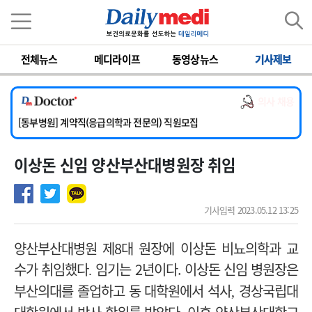
이름
비밀번호
전체뉴스
메디라이프
동영상뉴스
기사제보
[서울아산병원] 2026년 하반기 인턴 모집
[영남대학교의료원] 마취통증의학과 임기제 임상의사 채용
의사 채용
[충남대학교병원] 소아청소년과(소아응급전담) 계약직 의사 공개채용
[동부병원] 계약직(응급의학과 전문의) 직원모집
[이대목동병원] 하반기 전공의(레지던트1년차) 모집
이상돈 신임 양산부산대병원장 취임
[서울아산병원] 2026년 하반기 인턴 모집
[영남대학교의료원] 마취통증의학과 임기제 임상의사 채용
기사입력 2023.05.12 13:25
양산부산대병원 제8
대 원장에 이상돈 비뇨의학과 교
수가 취임했다
임기는 2
년이다.
이상돈 신임 병원장은
.
부산의대를 졸업하고 동 대학원에서 석사
경상국립대
,