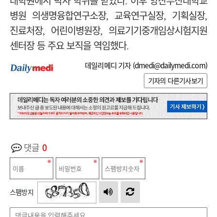
대학원에서 박사 학위를 받았다
이후 양산부산대학교
.
병원 의생명융합연구소장
교육연구실장
기획실장
,
,
,
진료처장
어린이병원장
의료기기중개임상시험지원
,
,
센터장 등 주요 보직을 역임했다
.
데일리메디 기자 (
dmedi@dailymedi.com
)
기자의 다른기사보기
댓글
0
스팸방지