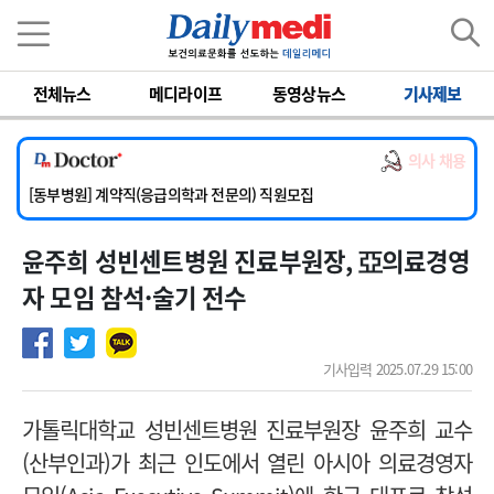
이름
비밀번호
전체뉴스
메디라이프
동영상뉴스
기사제보
[서울아산병원] 2026년 하반기 인턴 모집
[영남대학교의료원] 마취통증의학과 임기제 임상의사 채용
의사 채용
[충남대학교병원] 소아청소년과(소아응급전담) 계약직 의사 공개채용
[동부병원] 계약직(응급의학과 전문의) 직원모집
[이대목동병원] 하반기 전공의(레지던트1년차) 모집
윤주희 성빈센트병원 진료부원장, 亞의료경영
[서울아산병원] 2026년 하반기 인턴 모집
[영남대학교의료원] 마취통증의학과 임기제 임상의사 채용
자 모임 참석·술기 전수
기사입력 2025.07.29 15:00
가톨릭대학교 성빈센트병원 진료부원장 윤주희 교수
(산부인과)가 최근 인도에서 열린 아시아 의료경영자