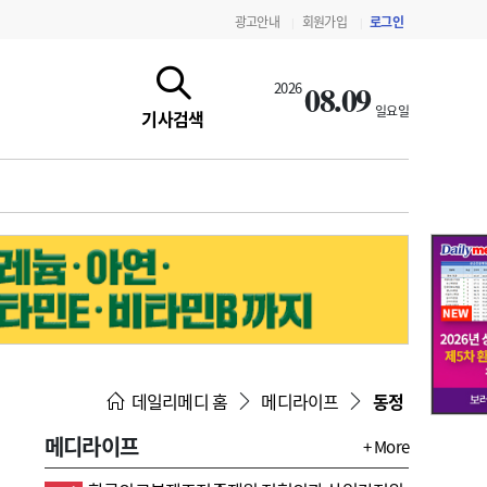
광고안내
회원가입
로그인
|
|
08.09
2026
일요일
기사검색
지침·기준·평가
약제급여 심사 결과
데일리메디 홈
메디라이프
동정
메디라이프
+ More