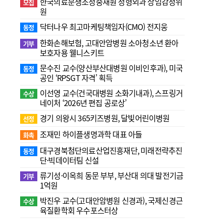
한국의료분쟁조정중재원 정형외과 상임감정위
모집
원
닥터나우 최고마케팅책임자(CMO) 전지웅
동정
한화손해보험, 고대안암병원 소아청소년 환아
기부
보호자용 웰니스키트
문수진 교수( 양산부산대병원 이비인후과), 미국
동정
공인 ‘RPSGT 자격’ 획득
이선영 교수(건국대병원 소화기내과), 스프링거
수상
네이처 ‘2026년 편집 공로상’
경기 의왕시 365키즈병원, 달빛어린이병원
선정
조재민 하이플생명과학 대표 아들
화촉
대구경북첨단의료산업진흥재단, 미래전략추진
동정
단·빅데이터팀 신설
류기성·이옥희 동문 부부, 부산대 의대 발전기금
기부
1억원
박진우 교수(고대안암병원 신경과), 국제신경근
수상
육질환학회 우수포스터상