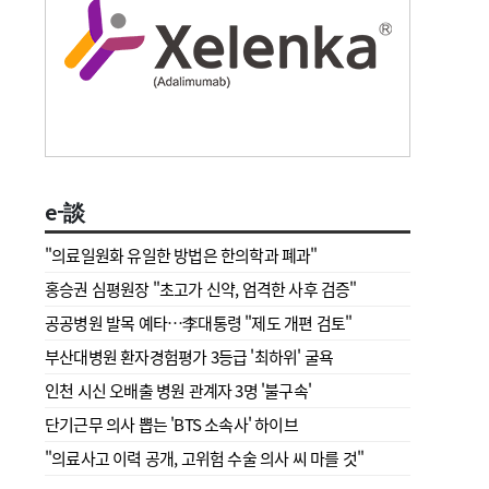
e-談
"의료일원화 유일한 방법은 한의학과 폐과"
홍승권 심평원장 " 초고가 신약, 엄격한 사후 검증"
공공병원 발목 예타…李대통령 "제도 개편 검토"
부산대병원 환자경험평가 3등급 '최하위' 굴욕
인천 시신 오배출 병원 관계자 3명 '불구속'
단기근무 의사 뽑는 'BTS 소속사' 하이브
"의료사고 이력 공개, 고위험 수술 의사 씨 마를 것"