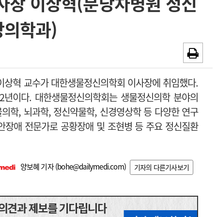
사장 이상혁(분당차병원 정신
~2026-08-31
광고안내
강의학과)
채용시까지
이상혁 교수가 대한생물정신의학회 이사장에 취임했다.
 2년이다. 대한
생물정신의학회는 생물정신의학 분야의
물의학, 뇌과학, 정신약물학, 신경영상학 등 다양한 연구
안장애 전문가로 공황장애 및 조현병 등 주요 정신질환
양보혜 기자 (
bohe@dailymedi.com
)
기자의 다른기사보기