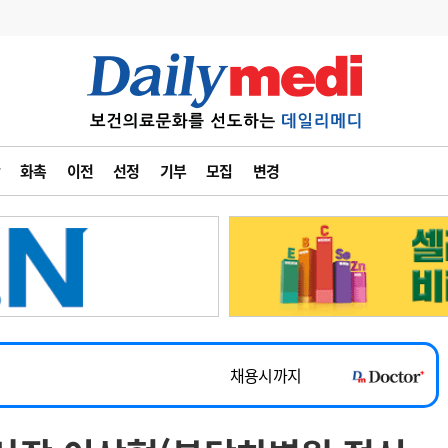
변경
사고
수첩
화촉
이전
선정
기부
모집
변경
계
6
관리급여 실시
7
지필공 지원책
~2026-08-31
8
수련환경 개선
채용시까지
9
의과대학 입시
 공개채용
채용시까지
10
약가인하
유권해석
정책/통계
공시
채용시까지
~2026-08-15