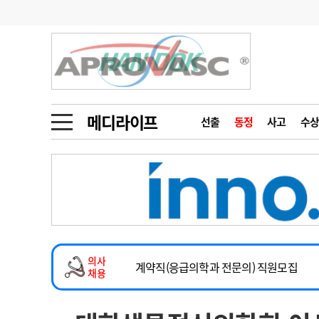
기부
모집
메디인포
인사
부음
오피니언
칼럼
건강정보
금주의 검색어
인물
초대석
피플
메디라이프
선출
동정
사고
수상
1
의사인력 수급 추
동영상뉴스
2
성분명 처방
2026년 하반기 인턴 모집
포토뉴스
포토뉴스
3
AI의료
마취통증의학과 임기제 임상의사 채용
4
전공의 모집 결과
메디 Hospital
지역병원
중소병원
소아청소년과(소아응급전담) 계약직 의사
5
의사국시 합격률
의사
인포메이션
행정처분
판례
계약직(응급의학과 전문의) 직원모집
채용
하반기 전공의(레지던트1년차) 모집
학회·연수강좌
학회/연수강좌
행사