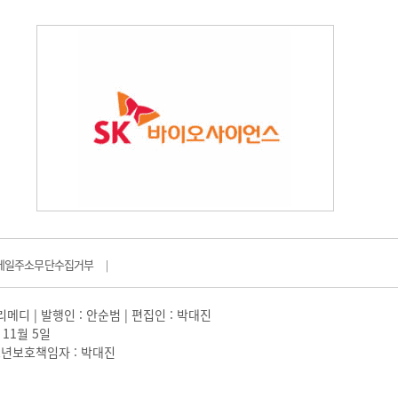
메일주소무단수집거부
|
일리메디 | 발행인 : 안순범 | 편집인 : 박대진
 11월 5일
 |청소년보호책임자 : 박대진