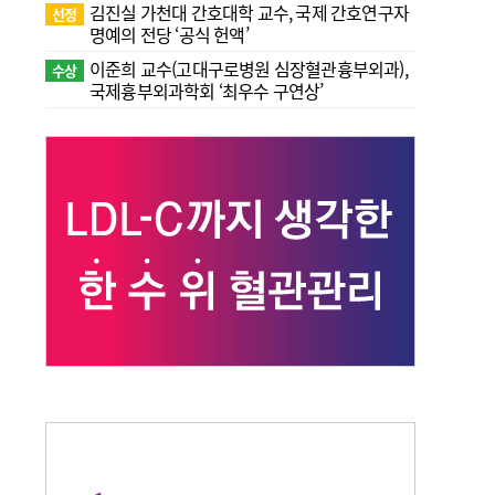
김진실 가천대 간호대학 교수, 국제 간호연구자
선정
명예의 전당 ‘공식 헌액’
이준희 교수(고대구로병원 심장혈관흉부외과),
수상
국제흉부외과학회 ‘최우수 구연상’