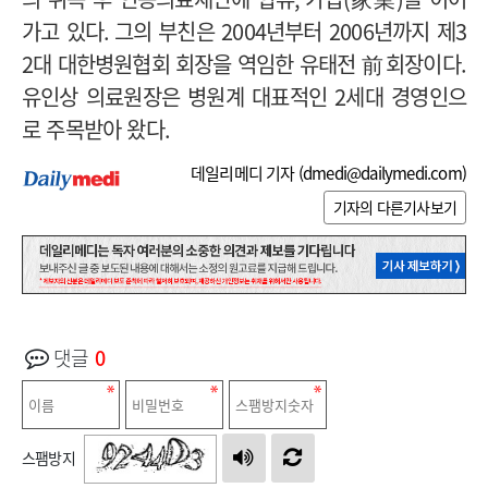
가고 있다
.
그의 부친은
2004
년부터
2006
년까지 제
3
2
대 대한병원협회 회장을 역임한 유태전 前 회장이다.
유인상 의료원장은 병원계 대표적인
2
세대 경영인으
로 주목받아 왔다
.
데일리메디 기자 (
dmedi@dailymedi.com
)
기자의 다른기사보기
댓글
0
스팸방지