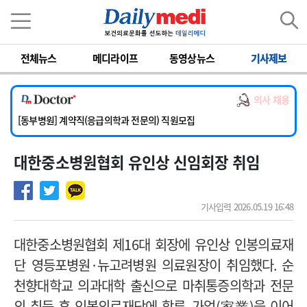
이름
비밀번호
전체뉴스
메디라이프
동영상뉴스
기사제보
[서울아산병원] 2026년 하반기 인턴 모집
[영남대학교의료원] 마취통증의학과 임기제 임상의사 채용
의사 채용
[충남대학교병원] 소아청소년과(소아응급전담) 계약직 의사 공개채용
[동부병원] 계약직(응급의학과 전문의) 직원모집
[이대목동병원] 하반기 전공의(레지던트1년차) 모집
대한중소병원협회 유인상 신임회장 취임
[서울아산병원] 2026년 하반기 인턴 모집
[영남대학교의료원] 마취통증의학과 임기제 임상의사 채용
기사입력 2026.05.19 16:48
대한중소병원협회 제
16
대 회장에 유인상 인봉의료재
단 영등포병원
·
뉴고려병원 의료원장이 취임했다
.
순
천향대학교 의과대학 출신으로 마취통증의학과 전문
의 취득 후 인봉의료재단에 합류
,
가업
(
家業
)
을 이어