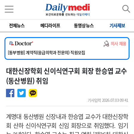
이름
비밀번호
전체뉴스
메디라이프
동영상뉴스
기사제보
[서울아산병원] 2026년 하반기 인턴 모집
[영남대학교의료원] 마취통증의학과 임기제 임상의사 채용
의사 채용
[충남대학교병원] 소아청소년과(소아응급전담) 계약직 의사 공개채용
[동부병원] 계약직(응급의학과 전문의) 직원모집
[이대목동병원] 하반기 전공의(레지던트1년차) 모집
대한신장학회 신이식연구회 회장 한승엽 교수
[서울아산병원] 2026년 하반기 인턴 모집
[영남대학교의료원] 마취통증의학과 임기제 임상의사 채용
(동산병원) 취임
기사입력 2026.07.03 09:41
계명대 동산병원 신장내과 한승엽 교수가 대한신장학
회 산하 신이식연구회 신임 회장으로 취임했다. 임기