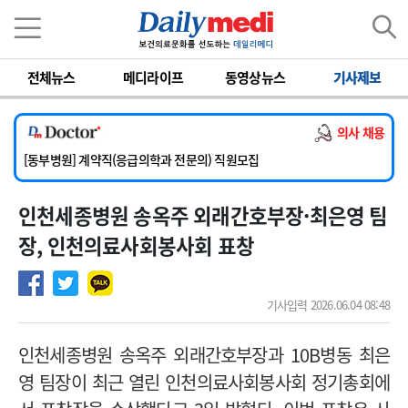
이름
비밀번호
전체뉴스
메디라이프
동영상뉴스
기사제보
[서울아산병원] 2026년 하반기 인턴 모집
[영남대학교의료원] 마취통증의학과 임기제 임상의사 채용
의사 채용
[충남대학교병원] 소아청소년과(소아응급전담) 계약직 의사 공개채용
[동부병원] 계약직(응급의학과 전문의) 직원모집
[이대목동병원] 하반기 전공의(레지던트1년차) 모집
인천세종병원 송옥주 외래간호부장·최은영 팀
[서울아산병원] 2026년 하반기 인턴 모집
[영남대학교의료원] 마취통증의학과 임기제 임상의사 채용
장, 인천의료사회봉사회 표창
기사입력 2026.06.04 08:48
인천세종병원 송옥주 외래간호부장과 10B병동 최은
영 팀장이 최근 열린 인천의료사회봉사회 정기총회에