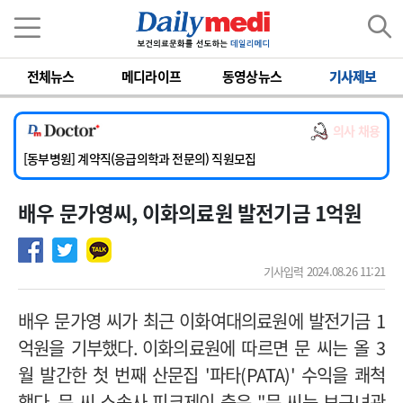
이름
비밀번호
전체뉴스
메디라이프
동영상뉴스
기사제보
[서울아산병원] 2026년 하반기 인턴 모집
[영남대학교의료원] 마취통증의학과 임기제 임상의사 채용
의사 채용
[충남대학교병원] 소아청소년과(소아응급전담) 계약직 의사 공개채용
[동부병원] 계약직(응급의학과 전문의) 직원모집
[이대목동병원] 하반기 전공의(레지던트1년차) 모집
배우 문가영씨, 이화의료원 발전기금 1억원
[서울아산병원] 2026년 하반기 인턴 모집
[영남대학교의료원] 마취통증의학과 임기제 임상의사 채용
기사입력 2024.08.26 11:21
배우 문가영 씨가 최근 이화여대의료원에 발전기금
1
억원을 기부했다
. 이화
의료원에 따르면 문 씨는 올
3
월 발간한 첫 번째 산문집
'
파타
(PATA)'
수익을 쾌척
했다
.
문 씨 소속사 피크제이 측은
"
문 씨는 보구녀관