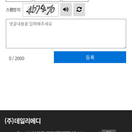
스팸방지
등록
0
/ 2000
(주)데일리메디