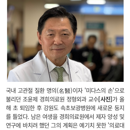
국내
고관절 질환 명의(名醫)이자 '미다스의 손'으로
불리던 조윤제 경희의료원 정형외과 교수
[사진]
가 올
해 초 퇴임한 후 강원도 속초보광병원에 새로운 둥지
를 틀었다. 남은 여생을 경희의료원에서 제자 양성 및
연구에 바치려 했던 그의 계획은 예기치 못한 '의료대