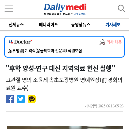
이름
비밀번호
전체뉴스
메디라이프
동영상뉴스
기사제보
[서울아산병원] 2026년 하반기 인턴 모집
[영남대학교의료원] 마취통증의학과 임기제 임상의사 채용
의사 채용
[충남대학교병원] 소아청소년과(소아응급전담) 계약직 의사 공개채용
[동부병원] 계약직(응급의학과 전문의) 직원모집
[이대목동병원] 하반기 전공의(레지던트1년차) 모집
"후학 양성·연구 대신 지역의료 헌신 실행"
[서울아산병원] 2026년 하반기 인턴 모집
[영남대학교의료원] 마취통증의학과 임기제 임상의사 채용
고관절 명의 조윤제 속초보광병원 명예원장(前 경희의
료원 교수)
기사입력 2025.06.16 05:28