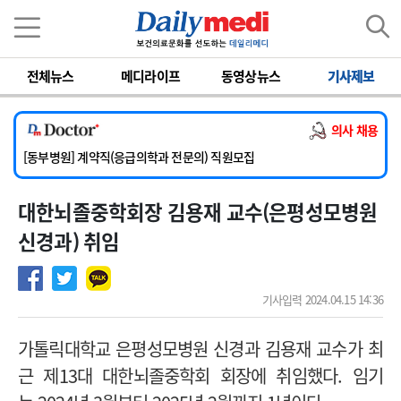
이름
비밀번호
전체뉴스
메디라이프
동영상뉴스
기사제보
[서울아산병원] 2026년 하반기 인턴 모집
[영남대학교의료원] 마취통증의학과 임기제 임상의사 채용
의사 채용
[충남대학교병원] 소아청소년과(소아응급전담) 계약직 의사 공개채용
[동부병원] 계약직(응급의학과 전문의) 직원모집
[이대목동병원] 하반기 전공의(레지던트1년차) 모집
대한뇌졸중학회장 김용재 교수(은평성모병원
[서울아산병원] 2026년 하반기 인턴 모집
[영남대학교의료원] 마취통증의학과 임기제 임상의사 채용
신경과) 취임
기사입력 2024.04.15 14:36
가톨릭대학교 은평성모병원 신경과 김용재 교수가 최
근 제13대 대한뇌졸중학회 회장에 취임했다. 임기