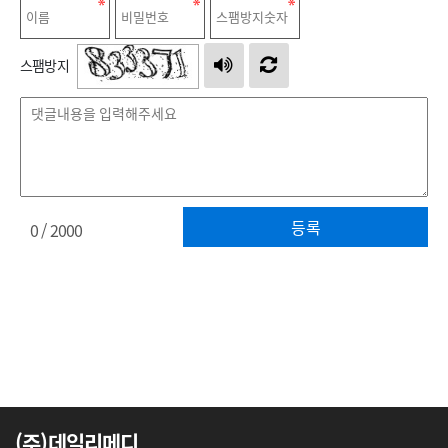
스팸방지
등록
0
/ 2000
(주)데일리메디