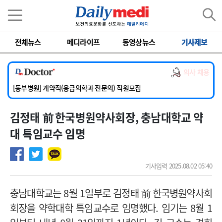
이름
비밀번호
전체뉴스
메디라이프
동영상뉴스
기사제보
[서울아산병원] 2026년 하반기 인턴 모집
[영남대학교의료원] 마취통증의학과 임기제 임상의사 채용
의사 채용
[충남대학교병원] 소아청소년과(소아응급전담) 계약직 의사 공개채용
[동부병원] 계약직(응급의학과 전문의) 직원모집
[이대목동병원] 하반기 전공의(레지던트1년차) 모집
김정태 前 한국병원약사회장, 충남대학교 약
[서울아산병원] 2026년 하반기 인턴 모집
[영남대학교의료원] 마취통증의학과 임기제 임상의사 채용
대 특임교수 임명
기사입력 2025.08.02 05:40
충남대학교는 8월 1일부로 김정태 前 한국병원약사회
회장을 약학대학 특임교수로 임명했다. 임기는 8월 1