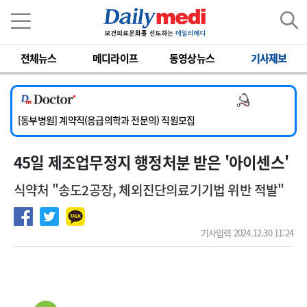
이름
비밀번호
전체뉴스
메디라이프
동영상뉴스
기사제보
[서울아산병원] 2026년 하반기 인턴 모집
[영남대학교의료원] 마취통증의학과 임기제 임상의사 채용
의사 채용
[충남대학교병원] 소아청소년과(소아응급전담) 계약직 의사 공개채용
[동부병원] 계약직(응급의학과 전문의) 직원모집
[이대목동병원] 하반기 전공의(레지던트1년차) 모집
45일 제조업무정지 행정처분 받은 '아이센스'
[서울아산병원] 2026년 하반기 인턴 모집
[영남대학교의료원] 마취통증의학과 임기제 임상의사 채용
식약처 "송도2공장, 체외진단의료기기법 위반 적발"
기사입력 2024.12.30 11:24