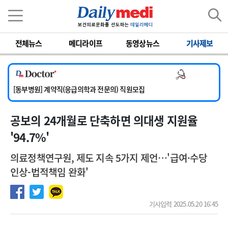
이름
비밀번호
전체뉴스
메디라이프
동영상뉴스
기사제보
[서울아산병원] 2026년 하반기 인턴 모집
[영남대학교의료원] 마취통증의학과 임기제 임상의사 채용
의사 채용
[충남대학교병원] 소아청소년과(소아응급전담) 계약직 의사 공개채용
[동부병원] 계약직(응급의학과 전문의) 직원모집
[이대목동병원] 하반기 전공의(레지던트1년차) 모집
공보의 24개월로 단축하면 의대생 지원율
[서울아산병원] 2026년 하반기 인턴 모집
[영남대학교의료원] 마취통증의학과 임기제 임상의사 채용
'94.7%'
의료정책연구원, 제도 지속 5가지 제언…'급여·수당
인상-법적책임 완화'
기사입력 2025.05.20 16:45