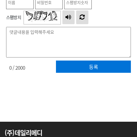
스팸방지
등록
0
/ 2000
(주)데일리메디