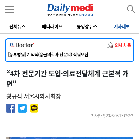
이름
비밀번호
전체뉴스
메디라이프
동영상뉴스
기사제보
[서울아산병원] 2026년 하반기 인턴 모집
[영남대학교의료원] 마취통증의학과 임기제 임상의사 채용
의사 채용
[충남대학교병원] 소아청소년과(소아응급전담) 계약직 의사 공개채용
[동부병원] 계약직(응급의학과 전문의) 직원모집
[이대목동병원] 하반기 전공의(레지던트1년차) 모집
“ 4차 전문기관 도입·의료전달체계 근본적 개
[서울아산병원] 2026년 하반기 인턴 모집
[영남대학교의료원] 마취통증의학과 임기제 임상의사 채용
편”
황규석 서울시의사회장
기사입력 2026.03.13 05:52