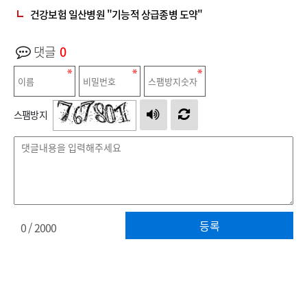
건강보험 일산병원 "기능적 상급종병 도약"
댓글
0
스팸방지
등록
0
/ 2000