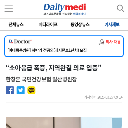
이름
비밀번호
[서울아산병원] 2026년 하반기 인턴 모집
전체뉴스
메디라이프
동영상뉴스
기사제보
[영남대학교의료원] 마취통증의학과 임기제 임상의사 채용
[충남대학교병원] 소아청소년과(소아응급전담) 계약직 의사 공개채용
의사 채용
[동부병원] 계약직(응급의학과 전문의) 직원모집
[이대목동병원] 하반기 전공의(레지던트1년차) 모집
[서울아산병원] 2026년 하반기 인턴 모집
“소아응급 폭증, 지역완결 의료 입증”
[영남대학교의료원] 마취통증의학과 임기제 임상의사 채용
한창훈 국민건강보험 일산병원장
기사입력 2026.03.27 09:14