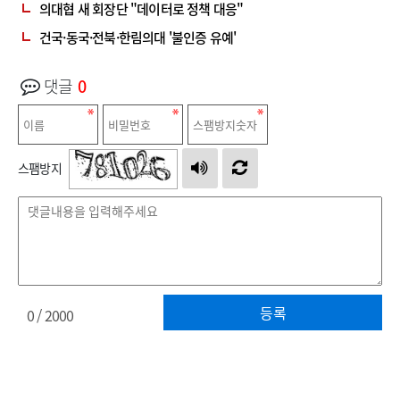
의대협 새 회장단 "데이터로 정책 대응"
건국·동국·전북·한림의대 '불인증 유예'
댓글
0
스팸방지
등록
0
/ 2000