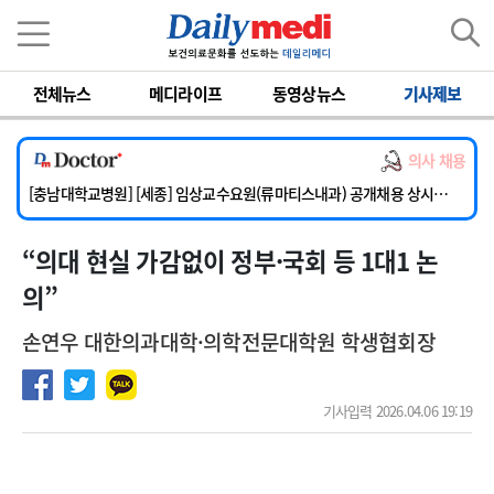
이름
비밀번호
전체뉴스
메디라이프
동영상뉴스
기사제보
[단국대학교병원] 임상전담교원 및 전임의 초빙
[해운대부민병원] [해운대] 2026년 하반기 인턴 모집
의사 채용
[서울아산병원] 건강증진센터 소화기파트 건진교수 초빙
[충남대학교병원] [세종] 임상교수요원(류마티스내과) 공개채용 상시모집
[이대서울병원] 정형외과 일반의 초빙
“의대 현실 가감없이 정부·국회 등 1대1 논
[단국대학교병원] 임상전담교원 및 전임의 초빙
[해운대부민병원] [해운대] 2026년 하반기 인턴 모집
의”
손연우 대한의과대학·의학전문대학원 학생협회장
기사입력 2026.04.06 19:19