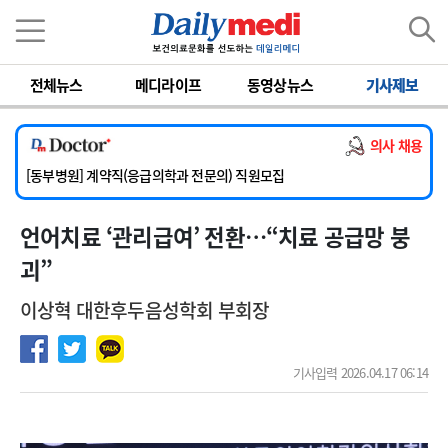
이름
비밀번호
전체뉴스
메디라이프
동영상뉴스
기사제보
[서울아산병원] 2026년 하반기 인턴 모집
[영남대학교의료원] 마취통증의학과 임기제 임상의사 채용
의사 채용
[충남대학교병원] 소아청소년과(소아응급전담) 계약직 의사 공개채용
[동부병원] 계약직(응급의학과 전문의) 직원모집
[이대목동병원] 하반기 전공의(레지던트1년차) 모집
언어치료 ‘관리급여’ 전환…“치료 공급망 붕
[서울아산병원] 2026년 하반기 인턴 모집
[영남대학교의료원] 마취통증의학과 임기제 임상의사 채용
괴”
이상혁 대한후두음성학회 부회장
기사입력 2026.04.17 06:14