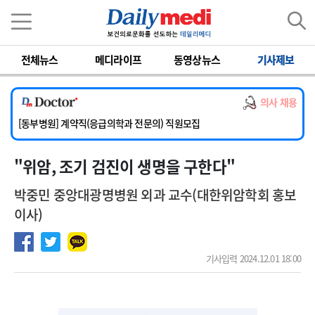
이름
비밀번호
전체뉴스
메디라이프
동영상뉴스
기사제보
[서울아산병원] 2026년 하반기 인턴 모집
[영남대학교의료원] 마취통증의학과 임기제 임상의사 채용
의사 채용
[충남대학교병원] 소아청소년과(소아응급전담) 계약직 의사 공개채용
[동부병원] 계약직(응급의학과 전문의) 직원모집
[이대목동병원] 하반기 전공의(레지던트1년차) 모집
"위암, 조기 검진이 생명을 구한다"
[서울아산병원] 2026년 하반기 인턴 모집
[영남대학교의료원] 마취통증의학과 임기제 임상의사 채용
박중민 중앙대광명병원 외과 교수(대한위암학회 홍보
이사)
기사입력 2024.12.01 18:00