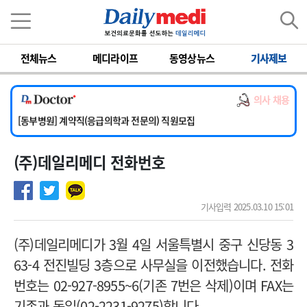
이름
비밀번호
전체뉴스
메디라이프
동영상뉴스
기사제보
[서울아산병원] 2026년 하반기 인턴 모집
[영남대학교의료원] 마취통증의학과 임기제 임상의사 채용
의사 채용
[충남대학교병원] 소아청소년과(소아응급전담) 계약직 의사 공개채용
[동부병원] 계약직(응급의학과 전문의) 직원모집
[이대목동병원] 하반기 전공의(레지던트1년차) 모집
(주)데일리메디 전화번호
[서울아산병원] 2026년 하반기 인턴 모집
[영남대학교의료원] 마취통증의학과 임기제 임상의사 채용
기사입력 2025.03.10 15:01
( 주)데일리메디가 3월 4일 서울특별시 중구 신당동 3
63-4 전진빌딩 3층으로 사무실을 이전했습니다. 전화
번호는 02-927-8955~6(기존 7번은 삭제)이며 FAX는
기존과 동일(02-2231-9275)합니다.