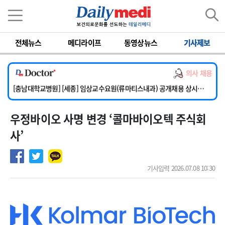
이름
비밀번호
전체뉴스
메디라이프
동영상뉴스
기사제보
[단국대학교병원] 임상전담교원 및 전임의 초빙
[해운대부민병원] [해운대] 2026년 하반기 인턴 모집
의사 채용
[서울아산병원] 건강증진센터 소화기파트 건진교수 초빙
[충남대학교병원] [세종] 임상교수요원(류마티스내과) 공개채용 상시모집
[이대서울병원] 정형외과 일반의 초빙
우정바이오 사명 변경 ‘콜마바이오텍 주식회
[단국대학교병원] 임상전담교원 및 전임의 초빙
[해운대부민병원] [해운대] 2026년 하반기 인턴 모집
사’
기사입력 2026.07.08 10:30