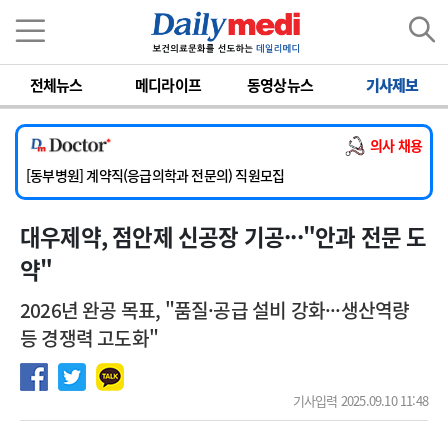
이름
비밀번호
전체뉴스
메디라이프
동영상뉴스
기사제보
[서울아산병원] 2026년 하반기 인턴 모집
[영남대학교의료원] 마취통증의학과 임기제 임상의사 채용
의사 채용
[충남대학교병원] 소아청소년과(소아응급전담) 계약직 의사 공개채용
[동부병원] 계약직(응급의학과 전문의) 직원모집
[이대목동병원] 하반기 전공의(레지던트1년차) 모집
대우제약, 점안제 신공장 기공···"안과 전문 도
[서울아산병원] 2026년 하반기 인턴 모집
[영남대학교의료원] 마취통증의학과 임기제 임상의사 채용
약"
2026년 완공 목표, "품질·공급 설비 강화···생산역량
등 경쟁력 고도화"
기사입력 2025.09.10 11:48