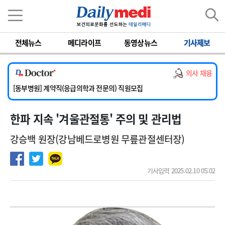
이름
비밀번호
전체뉴스
메디라이프
동영상뉴스
기사제보
[서울아산병원] 2026년 하반기 인턴 모집
[영남대학교의료원] 마취통증의학과 임기제 임상의사 채용
의사 채용
[충남대학교병원] 소아청소년과(소아응급전담) 계약직 의사 공개채용
[동부병원] 계약직(응급의학과 전문의) 직원모집
[이대목동병원] 하반기 전공의(레지던트1년차) 모집
한파 지속 '겨울관절통' 주의 및 관리법
[서울아산병원] 2026년 하반기 인턴 모집
[영남대학교의료원] 마취통증의학과 임기제 임상의사 채용
강승백 원장(강남베드로병원 무릎관절센터장)
기사입력 2025.02.10 05:02